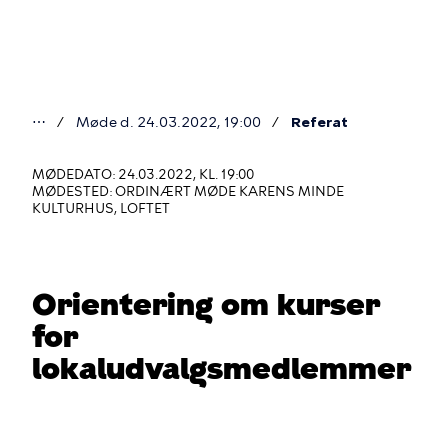
Gå
til
hovedindhold
⋯
Møde d. 24.03.2022, 19:00
Referat
Du
er
MØDEDATO: 24.03.2022, KL. 19:00
MØDESTED: ORDINÆRT MØDE KARENS MINDE
her
KULTURHUS, LOFTET
Orientering om kurser
for
lokaludvalgsmedlemmer