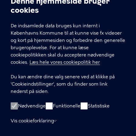
Denne hjemmeside bruger
Cookieindstillinger
cookies
T
33 66 33 66
l
Find andre kontakter her
f
De indsamlede data bruges kun internt i
.
Københavns Kommune til at kunne vise fx videoer
CVR-nummer
64942212
og kort på hjemmesiden og forbedre den generelle
brugeroplevelse. For at kunne læse
GENVEJE
cookiepolitikken skal du acceptere nødvendige
cookies.
Læs hele vores cookiepolitik her
Hvis du vil klage
Du kan ændre dine valg senere ved at klikke på
Digital Post
'Cookieindstillinger', som du finder som link
Databeskyttelse
nederst på siden.
Job
Nødvendige
Funktionelle
Statistiske
Tilgængelighedserklæring
Vis cookieforklaring
Om hjemmesiden
English