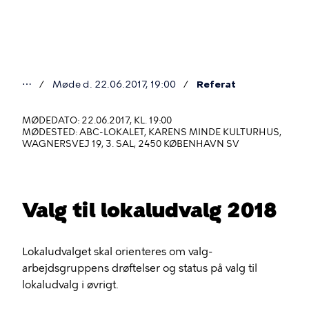
Gå
til
hovedindhold
⋯
Møde d. 22.06.2017, 19:00
Referat
Du
er
MØDEDATO: 22.06.2017, KL. 19:00
MØDESTED: ABC-LOKALET, KARENS MINDE KULTURHUS,
her
WAGNERSVEJ 19, 3. SAL, 2450 KØBENHAVN SV
Valg til lokaludvalg 2018
Lokaludvalget skal orienteres om valg-
arbejdsgruppens drøftelser og status på valg til
lokaludvalg i øvrigt.