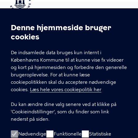
Kontakt Københavns Kommune
Denne hjemmeside bruger
Cookieindstillinger
cookies
T
33 66 33 66
l
Find andre kontakter her
f
De indsamlede data bruges kun internt i
.
Københavns Kommune til at kunne vise fx videoer
CVR-nummer
64942212
og kort på hjemmesiden og forbedre den generelle
brugeroplevelse. For at kunne læse
GENVEJE
cookiepolitikken skal du acceptere nødvendige
cookies.
Læs hele vores cookiepolitik her
Hvis du vil klage
Du kan ændre dine valg senere ved at klikke på
Digital Post
'Cookieindstillinger', som du finder som link
Databeskyttelse
nederst på siden.
Job
Nødvendige
Funktionelle
Statistiske