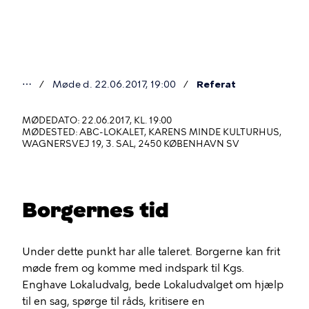
Gå
til
hovedindhold
⋯
Møde d. 22.06.2017, 19:00
Referat
Du
er
MØDEDATO: 22.06.2017, KL. 19:00
MØDESTED: ABC-LOKALET, KARENS MINDE KULTURHUS,
her
WAGNERSVEJ 19, 3. SAL, 2450 KØBENHAVN SV
Borgernes tid
Under dette punkt har alle taleret. Borgerne kan frit
møde frem og komme med indspark til Kgs.
Enghave Lokaludvalg, bede Lokaludvalget om hjælp
til en sag, spørge til råds, kritisere en