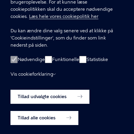
brugeroplevelse. For at kunne læse
GENVEJE
cookiepolitikken skal du acceptere nødvendige
cookies.
Læs hele vores cookiepolitik her
Hvis du vil klage
Du kan ændre dine valg senere ved at klikke på
Digital Post
'Cookieindstillinger', som du finder som link
Databeskyttelse
nederst på siden.
Job
Nødvendige
Funktionelle
Statistiske
Tilgængelighedserklæring
Vis cookieforklaring
Om hjemmesiden
English
Cookiepolitik
Tillad udvalgte cookies
Cookieindstillinger
Tillad alle cookies