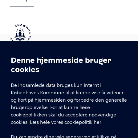
Kontakt Københavns Kommune
Denne hjemmeside bruger
Cookieindstillinger
cookies
T
33 66 33 66
l
Find andre kontakter her
f
De indsamlede data bruges kun internt i
.
Københavns Kommune til at kunne vise fx videoer
CVR-nummer
64942212
og kort på hjemmesiden og forbedre den generelle
brugeroplevelse. For at kunne læse
GENVEJE
cookiepolitikken skal du acceptere nødvendige
cookies.
Læs hele vores cookiepolitik her
Hvis du vil klage
Du kan ændre dine valg senere ved at klikke på