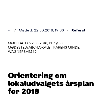
Gå
til
hovedindhold
⋯
Møde d. 22.03.2018, 19:00
Referat
Du
er
MØDEDATO: 22.03.2018, KL. 19:00
MØDESTED: ABC-LOKALET, KARENS MINDE,
her
WAGNERSVEJ 19
Orientering om
lokaludvalgets årsplan
for 2018