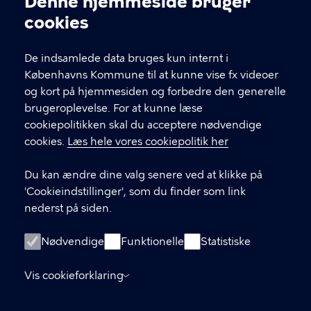
Denne hjemmeside bruger
Cookieindstillinger
cookies
T
33 66 33 66
l
Find andre kontakter her
f
De indsamlede data bruges kun internt i
.
Københavns Kommune til at kunne vise fx videoer
CVR-nummer
64942212
og kort på hjemmesiden og forbedre den generelle
brugeroplevelse. For at kunne læse
GENVEJE
cookiepolitikken skal du acceptere nødvendige
cookies.
Læs hele vores cookiepolitik her
Hvis du vil klage
Du kan ændre dine valg senere ved at klikke på
Digital Post
'Cookieindstillinger', som du finder som link
Databeskyttelse
nederst på siden.
Job
Nødvendige
Funktionelle
Statistiske
Tilgængelighedserklæring
Vis cookieforklaring
Om hjemmesiden
English