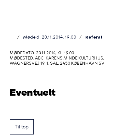
Gå
til
hovedindhold
⋯
Møde d. 20.11.2014, 19:00
Referat
Du
er
MØDEDATO: 20.11.2014, KL. 19:00
MØDESTED: ABC, KARENS MINDE KULTURHUS,
her
WAGNERSVEJ 19, 1. SAL, 2450 KØBENHAVN SV
Eventuelt
Til top