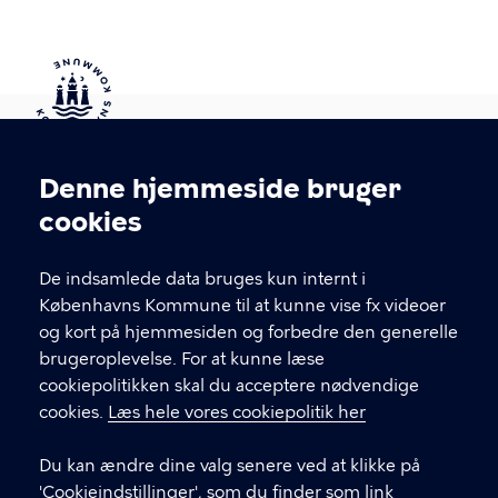
Kontakt Københavns Kommune
Denne hjemmeside bruger
Cookieindstillinger
cookies
T
33 66 33 66
l
Find andre kontakter her
f
De indsamlede data bruges kun internt i
.
Københavns Kommune til at kunne vise fx videoer
CVR-nummer
64942212
og kort på hjemmesiden og forbedre den generelle
brugeroplevelse. For at kunne læse
GENVEJE
cookiepolitikken skal du acceptere nødvendige
cookies.
Læs hele vores cookiepolitik her
Hvis du vil klage
Du kan ændre dine valg senere ved at klikke på
Digital Post
'Cookieindstillinger', som du finder som link