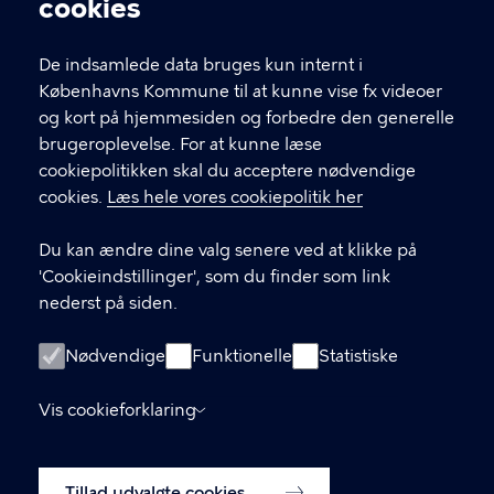
cookies
T
33 66 33 66
l
Find andre kontakter her
f
De indsamlede data bruges kun internt i
.
Københavns Kommune til at kunne vise fx videoer
CVR-nummer
64942212
og kort på hjemmesiden og forbedre den generelle
brugeroplevelse. For at kunne læse
GENVEJE
cookiepolitikken skal du acceptere nødvendige
cookies.
Læs hele vores cookiepolitik her
Hvis du vil klage
Du kan ændre dine valg senere ved at klikke på
Digital Post
'Cookieindstillinger', som du finder som link
Databeskyttelse
nederst på siden.
Job
Nødvendige
Funktionelle
Statistiske
Tilgængelighedserklæring
Vis cookieforklaring
Om hjemmesiden
English
Cookiepolitik
Tillad udvalgte cookies