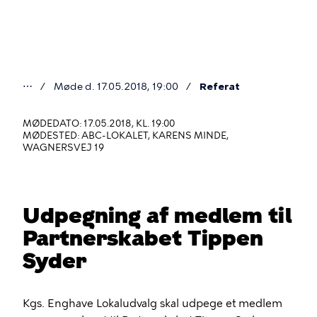
Gå
til
hovedindhold
⋯
Møde d. 17.05.2018, 19:00
Referat
Du
er
MØDEDATO: 17.05.2018, KL. 19:00
MØDESTED: ABC-LOKALET, KARENS MINDE,
her
WAGNERSVEJ 19
Udpegning af medlem til
Partnerskabet Tippen
Syder
Kgs. Enghave Lokaludvalg skal udpege et medlem