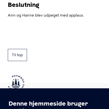
Beslutning
Ann og Hanne blev udpeget med applaus.
Til top
Kontakt Københavns Kommune
Denne hjemmeside bruger
Cookieindstillinger