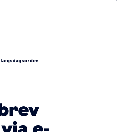
n
illægsdagsorden
 brev
via e-