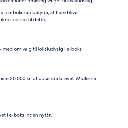
formationer omkring valget til lokaludvalg.
t i e-bokskan betyde, at flere bliver
melder sig til dette,
 med om valg til lokaludvalg i e-boks
 koste 20.000 kr. at udsende brevet. Midlerne
vet i e-boks inden nytår.