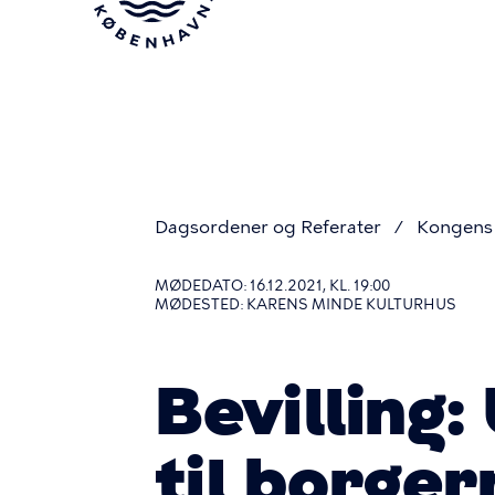
Gå
til
hovedindhold
Dagsordener og Referater
Kongens 
Du
MØDEDATO: 16.12.2021, KL. 19:00
MØDESTED: KARENS MINDE KULTURHUS
er
Bevilling:
her
til borger