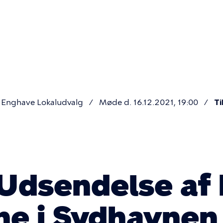
Primær
navigatio
Enghave Lokaludvalg
Møde d. 16.12.2021, 19:00
T
 Udsendelse af
ne i Sydhavnen 