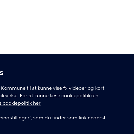
s
linger
Kommune til at kunne vise fx videoer og kort
velse. For at kunne læse cookiepolitikken
GENVEJE
 cookiepolitik her
eindstillinger', som du finder som link nederst
Hvis du vil klage
Databeskyttelse