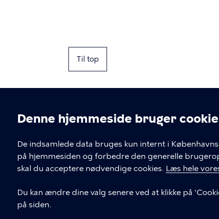
Til top
Denne hjemmeside bruger cookie
Cookieindstil
De indsamlede data bruges kun internt i Københavns 
på hjemmesiden og forbedre den generelle brugerople
Kontakt Københavns Kommune
skal du acceptere nødvendige cookies.
Læs hele vores
T
33 66 33 66
Du kan ændre dine valg senere ved at klikke på 'Cooki
l
på siden.
Find andre kontakter her
f
.