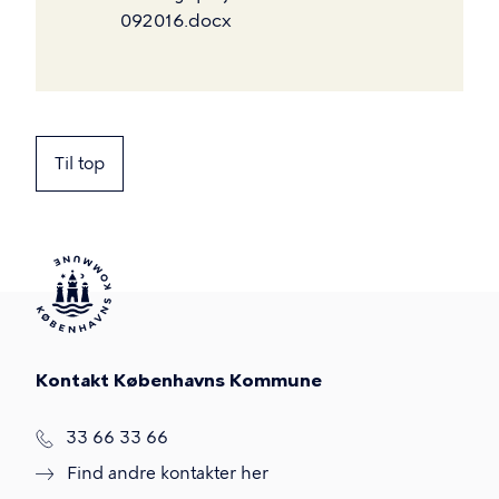
092016.docx
Til top
Kontakt Københavns Kommune
T
33 66 33 66
l
Find andre kontakter her
f
.