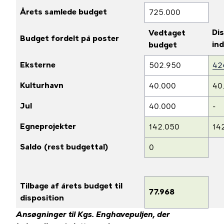
Årets samlede budget
725.000
Di
Vedtaget
Budget fordelt på poster
ind
budget
Eksterne
502.950
42
Kulturhavn
40.000
40
Jul
40.000
-
Egneprojekter
142.050
14
Saldo (rest budgettal)
0
Tilbage af årets budget til
77.968
disposition
Ansøgninger til Kgs. Enghavepuljen, der