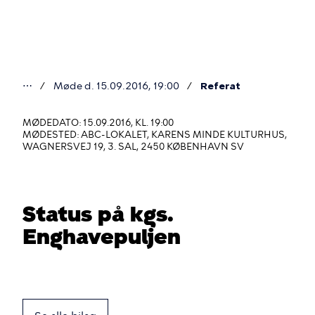
Gå
til
hovedindhold
⋯
Møde d. 15.09.2016, 19:00
Referat
Du
er
MØDEDATO: 15.09.2016, KL. 19:00
MØDESTED: ABC-LOKALET, KARENS MINDE KULTURHUS,
her
WAGNERSVEJ 19, 3. SAL, 2450 KØBENHAVN SV
Status på kgs.
Enghavepuljen