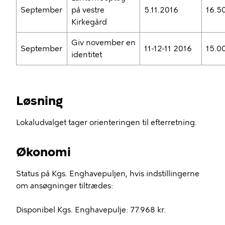
September
på vestre
5.11.2016
16.5
Kirkegård
Giv november en
September
11-12-11 2016
15.0
identitet
Løsning
Lokaludvalget tager orienteringen til efterretning.
Økonomi
Status på Kgs. Enghavepuljen, hvis indstillingerne
om ansøgninger tiltrædes:
Disponibel Kgs. Enghavepulje: 77.968 kr.