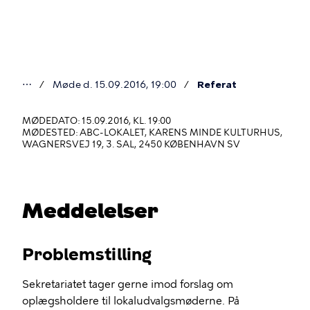
Gå
til
hovedindhold
⋯
Møde d. 15.09.2016, 19:00
Referat
Du
er
MØDEDATO: 15.09.2016, KL. 19:00
MØDESTED: ABC-LOKALET, KARENS MINDE KULTURHUS,
her
WAGNERSVEJ 19, 3. SAL, 2450 KØBENHAVN SV
Meddelelser
Problemstilling
Sekretariatet tager gerne imod forslag om
oplægsholdere til lokaludvalgsmøderne. På