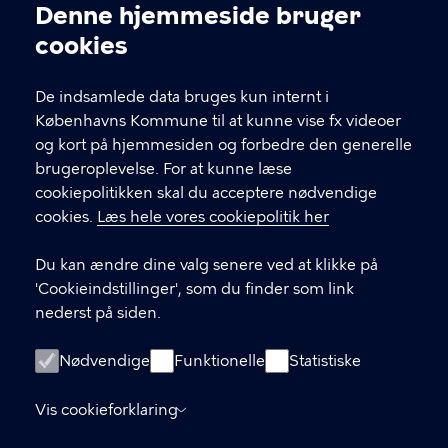
Kontakt Københavns Kommune
Denne hjemmeside bruger
Cookieindstillinger
cookies
T
33 66 33 66
l
Find andre kontakter her
f
De indsamlede data bruges kun internt i
.
Københavns Kommune til at kunne vise fx videoer
CVR-nummer
64942212
og kort på hjemmesiden og forbedre den generelle
brugeroplevelse. For at kunne læse
GENVEJE
cookiepolitikken skal du acceptere nødvendige
cookies.
Læs hele vores cookiepolitik her
Hvis du vil klage
Du kan ændre dine valg senere ved at klikke på
Digital Post
'Cookieindstillinger', som du finder som link
Databeskyttelse
nederst på siden.
Job
Nødvendige
Funktionelle
Statistiske
Tilgængelighedserklæring
Vis cookieforklaring
Om hjemmesiden
English