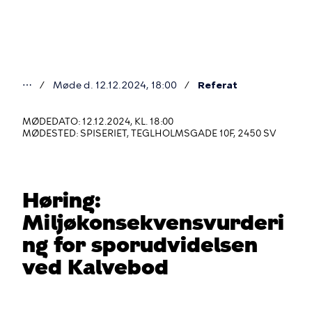
Gå
til
hovedindhold
⋯
Møde d. 12.12.2024, 18:00
Referat
Du
er
MØDEDATO: 12.12.2024, KL. 18:00
MØDESTED: SPISERIET, TEGLHOLMSGADE 10F, 2450 SV
her
Høring:
Miljøkonsekvensvurderi
ng for sporudvidelsen
ved Kalvebod