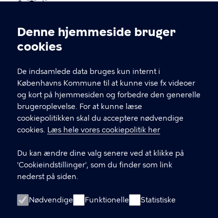
Kontakt Københavns Kommune
Denne hjemmeside bruger
Cookieindstillinger
cookies
T
33 66 33 66
l
Find andre kontakter her
f
De indsamlede data bruges kun internt i
.
Københavns Kommune til at kunne vise fx videoer
CVR-nummer
64942212
og kort på hjemmesiden og forbedre den generelle
brugeroplevelse. For at kunne læse
GENVEJE
cookiepolitikken skal du acceptere nødvendige
cookies.
Læs hele vores cookiepolitik her
Hvis du vil klage
Du kan ændre dine valg senere ved at klikke på
Digital Post
'Cookieindstillinger', som du finder som link
Databeskyttelse
nederst på siden.
Job
Nødvendige
Funktionelle
Statistiske
Tilgængelighedserklæring