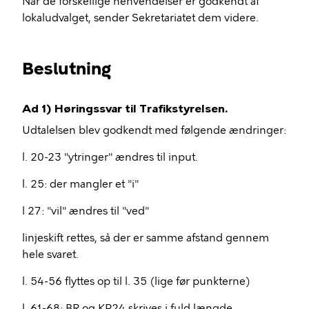
Når de forskellige henvendelser er godkendt af
lokaludvalget, sender Sekretariatet dem videre.
Beslutning
Ad 1) Høringssvar til Trafikstyrelsen.
Udtalelsen blev godkendt med følgende ændringer:
l. 20-23 "ytringer" ændres til input.
l. 25: der mangler et "i"
l 27: "vil" ændres til "ved"
linjeskift rettes, så der er samme afstand gennem
hele svaret.
l. 54-56 flyttes op til l. 35 (lige før punkterne)
l. 61-68: BR og KP24 skrives i fuld længde