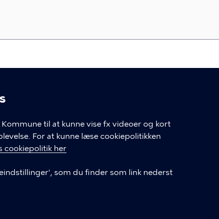
s
linger
Kommune til at kunne vise fx videoer og kort
velse. For at kunne læse cookiepolitikken
GENVEJE
 cookiepolitik her
eindstillinger', som du finder som link nederst
Hvis du vil klage
Databeskyttelse
Tilgængelighedserklæring