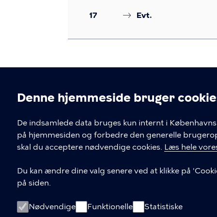
17
Evt.
Denne hjemmeside bruger cookie
Cookieindstil
De indsamlede data bruges kun internt i Københavns 
på hjemmesiden og forbedre den generelle brugerople
Kontakt Københavns Kommune
skal du acceptere nødvendige cookies.
Læs hele vores
T
33 66 33 66
Du kan ændre dine valg senere ved at klikke på 'Cooki
l
på siden.
Find andre kontakter her
f
.
CVR-nummer
64942212
Nødvendige
Funktionelle
Statistiske