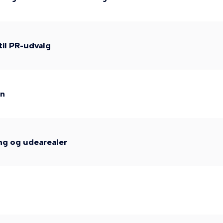
il PR-udvalg
en
ing og udearealer