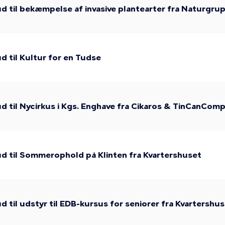
d til bekæmpelse af invasive plantearter fra Naturgru
d til Kultur for en Tudse
d til Nycirkus i Kgs. Enghave fra Cikaros & TinCanCom
d til Sommerophold på Klinten fra Kvartershuset
 til udstyr til EDB-kursus for seniorer fra Kvartershu