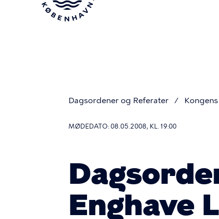
Gå
til
hovedindhold
Dagsordener og Referater
Kongens 
Du
MØDEDATO: 08.05.2008, KL. 19:00
er
Dagsorde
her
Enghave L