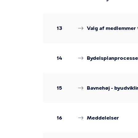
13
Valg af medlemmer t
14
Bydelsplanprocess
15
Bavnehøj - byudvikl
16
Meddelelser