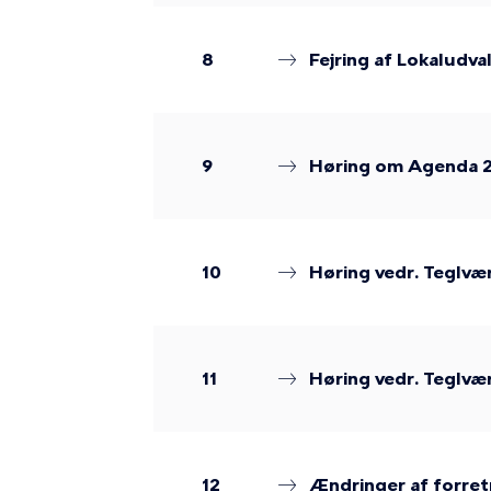
8
Fejring af Lokaludva
9
Høring om Agenda 2
10
Høring vedr. Teglvær
11
Høring vedr. Teglv
12
Ændringer af forret