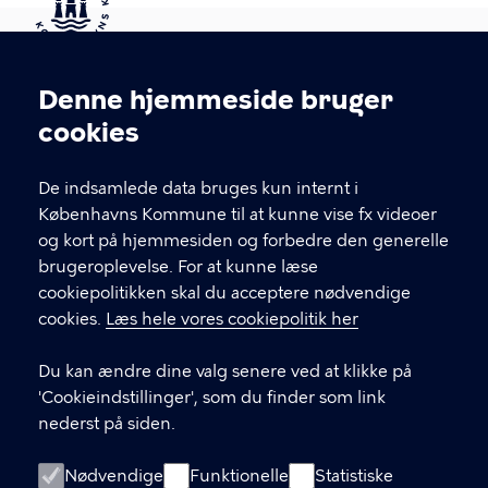
Kontakt Københavns Kommune
Denne hjemmeside bruger
Cookieindstillinger
cookies
T
33 66 33 66
l
Find andre kontakter her
f
De indsamlede data bruges kun internt i
.
Københavns Kommune til at kunne vise fx videoer
CVR-nummer
64942212
og kort på hjemmesiden og forbedre den generelle
brugeroplevelse. For at kunne læse
GENVEJE
cookiepolitikken skal du acceptere nødvendige
cookies.
Læs hele vores cookiepolitik her
Hvis du vil klage
Du kan ændre dine valg senere ved at klikke på
Digital Post
'Cookieindstillinger', som du finder som link
Databeskyttelse
nederst på siden.
Job
Nødvendige
Funktionelle
Statistiske