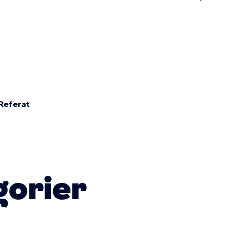
n
Referat
gorier