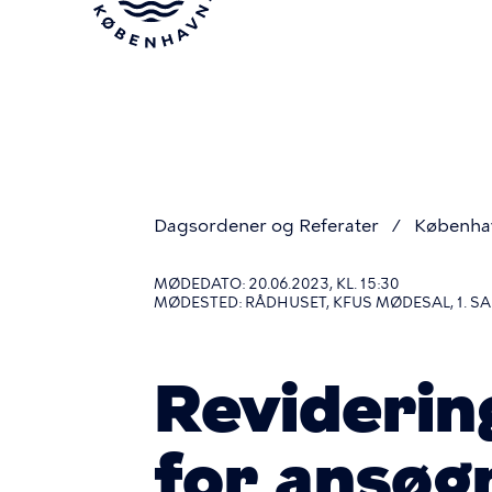
Gå
til
hovedindhold
Dagsordener og Referater
Københa
Du
MØDEDATO: 20.06.2023, KL. 15:30
MØDESTED: RÅDHUSET, KFUS MØDESAL, 1. SA
er
Reviderin
her
for ansøgn