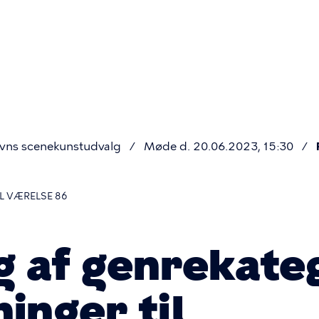
Primær
navigatio
vns scenekunstudvalg
Møde d. 20.06.2023, 15:30
L VÆRELSE 86
g af genrekate
inger til