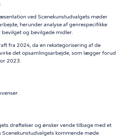
:
præsentation ved Scenekunstudvalgets møder
arbejde, herunder analyse af genrespecifikke
r bevilget og bevilgede midler.
aft fra 2024, da en rekategorisering af de
åvirke det opsamlingsarbejde, som lægger forud
for 2023.
ekvenser.
gets drøftelser og ønsker vende tilbage med et
 på Scenekunstudvalgets kommende møde.