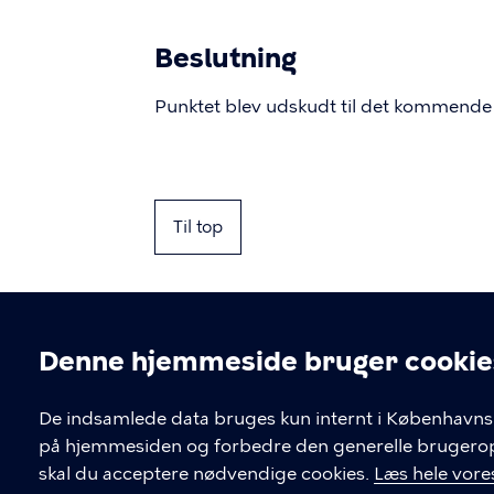
Beslutning
Punktet blev udskudt til det kommend
Til top
Denne hjemmeside bruger cookie
Cookieindstil
De indsamlede data bruges kun internt i Københavns 
på hjemmesiden og forbedre den generelle brugerople
Kontakt Københavns Kommune
skal du acceptere nødvendige cookies.
Læs hele vores