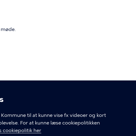
e møde.
s
linger
Kommune til at kunne vise fx videoer og kort
velse. For at kunne læse cookiepolitikken
GENVEJE
 cookiepolitik her