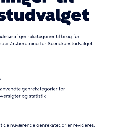
studvalget
else af genrekategorier til brug for
under årsberetning for Scenekunstudvalget.
r,
e anvendte genrekategorier for
rsigter og statistik
t de nuværende genrekategorier revideres.