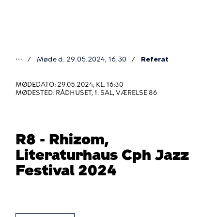
Gå
til
hovedindhold
⋯
Møde d. 29.05.2024, 16:30
Referat
Du
er
MØDEDATO: 29.05.2024, KL. 16:30
MØDESTED: RÅDHUSET, 1. SAL, VÆRELSE 86
her
R8 - Rhizom,
Literaturhaus Cph Jazz
Festival 2024