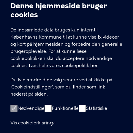
Kontakt Københavns Kommune
Denne hjemmeside bruger
Cookieindstillinger
cookies
T
33 66 33 66
l
Find andre kontakter her
f
De indsamlede data bruges kun internt i
.
Københavns Kommune til at kunne vise fx videoer
CVR-nummer
64942212
og kort på hjemmesiden og forbedre den generelle
brugeroplevelse. For at kunne læse
GENVEJE
cookiepolitikken skal du acceptere nødvendige
cookies.
Læs hele vores cookiepolitik her
Hvis du vil klage
Du kan ændre dine valg senere ved at klikke på
Digital Post
'Cookieindstillinger', som du finder som link
Databeskyttelse
nederst på siden.
Job
Nødvendige
Funktionelle
Statistiske
Tilgængelighedserklæring
Vis cookieforklaring
Om hjemmesiden