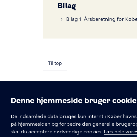
Bilag
Bilag 1. Årsberetning for K
Til top
Denne hjemmeside bruger cookie
Cookieindstil
De indsamlede data bruges kun internt i Københavns 
på hjemmesiden og forbedre den generelle brugerople
Kontakt Københavns Kommune
skal du acceptere nødvendige cookies.
Læs hele vores