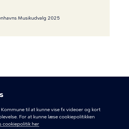
øbenhavns Musikudvalg 2025
s
linger
Kommune til at kunne vise fx videoer og kort
velse. For at kunne læse cookiepolitikken
GENVEJE
 cookiepolitik her