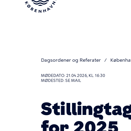
Gå
til
hovedindhold
Dagsordener og Referater
Københa
Du
MØDEDATO: 21.04.2026, KL. 16:30
MØDESTED: SE MAIL
er
Stillingta
her
for 2025