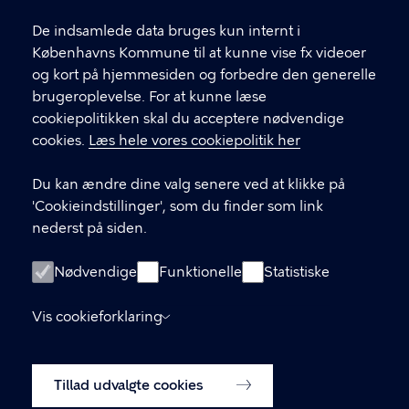
l
Find andre kontakter her
f
De indsamlede data bruges kun internt i
.
Københavns Kommune til at kunne vise fx videoer
CVR-nummer
64942212
og kort på hjemmesiden og forbedre den generelle
brugeroplevelse. For at kunne læse
GENVEJE
cookiepolitikken skal du acceptere nødvendige
cookies.
Læs hele vores cookiepolitik her
Hvis du vil klage
Du kan ændre dine valg senere ved at klikke på
Digital Post
'Cookieindstillinger', som du finder som link
Databeskyttelse
nederst på siden.
Job
Nødvendige
Funktionelle
Statistiske
Tilgængelighedserklæring
Vis cookieforklaring
Om hjemmesiden
English
Cookiepolitik
Tillad udvalgte cookies