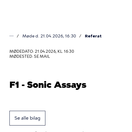
Gå
til
hovedindhold
⋯
Møde d. 21.04.2026, 16:30
Referat
Du
er
MØDEDATO: 21.04.2026, KL. 16:30
MØDESTED: SE MAIL
her
F1 - Sonic Assays
Se alle bilag