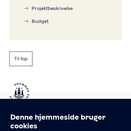
Projektbeskrivelse
Budget
Til top
Kontakt Københavns Kommune
Denne hjemmeside bruger
Cookieindstillinger
cookies
T
33 66 33 66