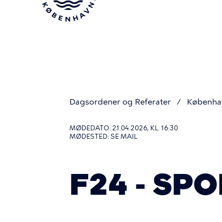
Gå
til
hovedindhold
Dagsordener og Referater
Københa
Du
MØDEDATO: 21.04.2026, KL. 16:30
MØDESTED: SE MAIL
er
F24 - SPO
her