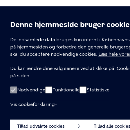
Denne hjemmeside bruger cookie
Cookieindstil
De indsamlede data bruges kun internt i Københavns 
på hjemmesiden og forbedre den generelle brugerople
Kontakt Københavns Kommune
skal du acceptere nødvendige cookies.
Læs hele vores
T
33 66 33 66
Du kan ændre dine valg senere ved at klikke på 'Cooki
l
på siden.
Find andre kontakter her
f
.
CVR-nummer
64942212
Nødvendige
Funktionelle
Statistiske
Vis cookieforklaring
Tillad udvalgte cookies
Tillad alle cookie