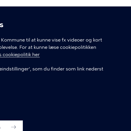
s
linger
Kommune til at kunne vise fx videoer og kort
velse. For at kunne læse cookiepolitikken
GENVEJE
 cookiepolitik her
eindstillinger', som du finder som link nederst
Hvis du vil klage
Databeskyttelse
Tilgængelighedserklæring
English
Cookieindstillinger
s