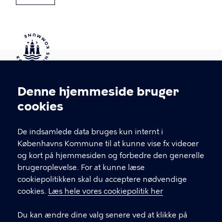
Kontakt Københavns Kommune
Denne hjemmeside bruger
Cookieindstillinger
cookies
T
33 66 33 66
l
Find andre kontakter her
f
De indsamlede data bruges kun internt i
.
Københavns Kommune til at kunne vise fx videoer
CVR-nummer
64942212
og kort på hjemmesiden og forbedre den generelle
brugeroplevelse. For at kunne læse
GENVEJE
cookiepolitikken skal du acceptere nødvendige
cookies.
Læs hele vores cookiepolitik her
Hvis du vil klage
Du kan ændre dine valg senere ved at klikke på
Digital Post