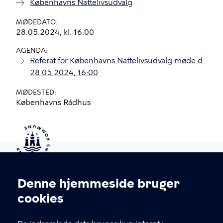
Københavns Nattelivsudvalg
MØDEDATO
28.05.2024, kl. 16:00
AGENDA
Referat for Københavns Nattelivsudvalg møde d.
28.05.2024, 16:00
MØDESTED
Københavns Rådhus
Kontakt Københavns Kommune
Denne hjemmeside bruger
Cookieindstillinger
cookies
T
33 66 33 66
l
Find andre kontakter her