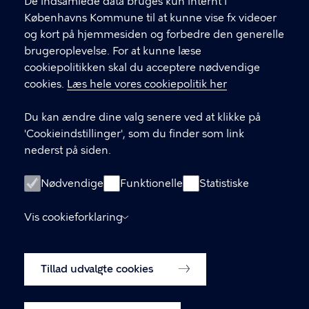
f
De indsamlede data bruges kun internt i
.
Københavns Kommune til at kunne vise fx videoer
CVR-nummer
64942212
og kort på hjemmesiden og forbedre den generelle
brugeroplevelse. For at kunne læse
GENVEJE
cookiepolitikken skal du acceptere nødvendige
cookies.
Læs hele vores cookiepolitik her
Hvis du vil klage
Du kan ændre dine valg senere ved at klikke på
Digital Post
'Cookieindstillinger', som du finder som link
Databeskyttelse
nederst på siden.
Job
Nødvendige
Funktionelle
Statistiske
Tilgængelighedserklæring
Vis cookieforklaring
Om hjemmesiden
English
Cookiepolitik
Tillad udvalgte cookies
Cookieindstillinger