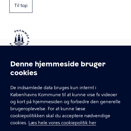
Til top
Kontakt Københavns Kommune
Denne hjemmeside bruger
Cookieindstillinger
cookies
T
33 66 33 66
l
Find andre kontakter her
f
De indsamlede data bruges kun internt i
.
Københavns Kommune til at kunne vise fx videoer
CVR-nummer
64942212
og kort på hjemmesiden og forbedre den generelle
brugeroplevelse. For at kunne læse
GENVEJE
cookiepolitikken skal du acceptere nødvendige
cookies.
Læs hele vores cookiepolitik her
Hvis du vil klage