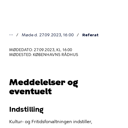
Gå
til
hovedindhold
⋯
Møde d. 27.09.2023, 16:00
Referat
Du
er
MØDEDATO: 27.09.2023, KL. 16:00
MØDESTED: KØBENHAVNS RÅDHUS
her
Meddelelser og
eventuelt
Indstilling
Kultur- og Fritidsforvaltningen indstiller,