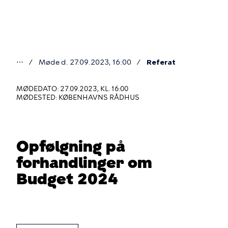
Gå
til
hovedindhold
⋯
Møde d. 27.09.2023, 16:00
Referat
Du
er
MØDEDATO: 27.09.2023, KL. 16:00
MØDESTED: KØBENHAVNS RÅDHUS
her
Opfølgning på
forhandlinger om
Budget 2024