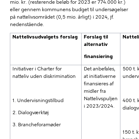
mio. kr. (resterende beløb for 2023 er 774.000 kr.)
eller gennem kommunens budget til undersøgelser
på nattelivsområdet (0,5 mio. årligt) i 2024, jf.
nedenstående.
Nattelivsudvalgets forslag
Forslag til
Nattel
alternativ
finansiering
Initiativer i Charter for
Det anbefales,
500 t. k
natteliv uden diskrimination
at initiativerne
underv
finansieres af
midler fra
Nattelivspuljen
1. Undervisningstilbud
400 t. k
i 2023/2024.
dialogv
2. Dialogværktøj
3. Brancheforamøder
150 t. kr