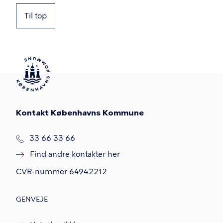
Til top
Kontakt Københavns Kommune
T
33 66 33 66
l
Find andre kontakter her
f
.
CVR-nummer
64942212
GENVEJE