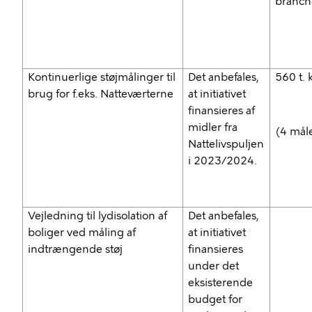
branch
Kontinuerlige støjmålinger til
Det anbefales,
560 t. k
brug for f.eks. Natteværterne
at initiativet
finansieres af
midler fra
(4 mål
Nattelivspuljen
i 2023/2024.
Vejledning til lydisolation af
Det anbefales,
boliger ved måling af
at initiativet
indtrængende støj
finansieres
under det
eksisterende
budget for