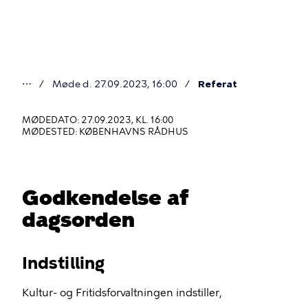
Gå
til
hovedindhold
⋯
Møde d. 27.09.2023, 16:00
Referat
Du
er
MØDEDATO: 27.09.2023, KL. 16:00
MØDESTED: KØBENHAVNS RÅDHUS
her
Godkendelse af
dagsorden
Indstilling
Kultur- og Fritidsforvaltningen indstiller,