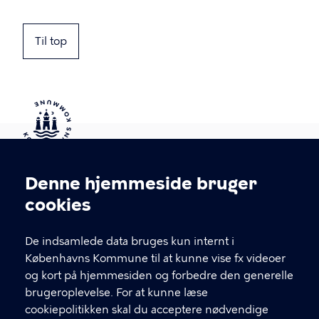
Til top
Kontakt Københavns Kommune
Denne hjemmeside bruger
Cookieindstillinger
cookies
T
33 66 33 66
l
Find andre kontakter her
f
De indsamlede data bruges kun internt i
.
Københavns Kommune til at kunne vise fx videoer
CVR-nummer
64942212
og kort på hjemmesiden og forbedre den generelle
brugeroplevelse. For at kunne læse
GENVEJE
cookiepolitikken skal du acceptere nødvendige