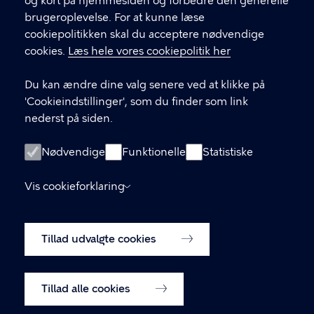
og kort på hjemmesiden og forbedre den generelle
brugeroplevelse. For at kunne læse
GENVEJE
cookiepolitikken skal du acceptere nødvendige
cookies.
Læs hele vores cookiepolitik her
Hvis du vil klage
Du kan ændre dine valg senere ved at klikke på
Digital Post
'Cookieindstillinger', som du finder som link
Databeskyttelse
nederst på siden.
Job
Nødvendige
Funktionelle
Statistiske
Tilgængelighedserklæring
Vis cookieforklaring
Om hjemmesiden
English
Cookiepolitik
Tillad udvalgte cookies
Cookieindstillinger
Tillad alle cookies