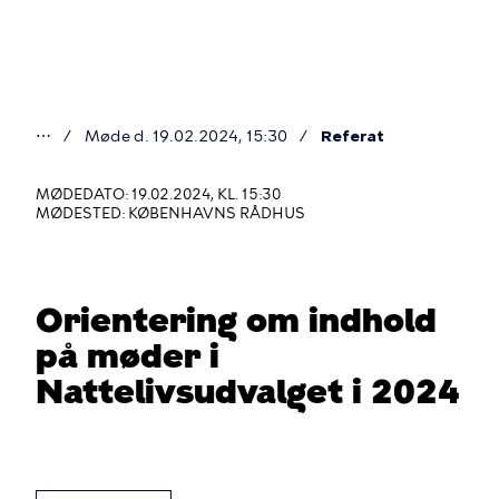
Gå
til
hovedindhold
⋯
Møde d. 19.02.2024, 15:30
Referat
Du
er
MØDEDATO: 19.02.2024, KL. 15:30
MØDESTED: KØBENHAVNS RÅDHUS
her
Orientering om indhold
på møder i
Nattelivsudvalget i 2024