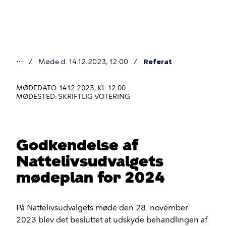
Gå
til
hovedindhold
⋯
Møde d. 14.12.2023, 12:00
Referat
Du
er
MØDEDATO: 14.12.2023, KL. 12:00
MØDESTED: SKRIFTLIG VOTERING
her
Godkendelse af
Nattelivsudvalgets
mødeplan for 2024
På Nattelivsudvalgets møde den 28. november
2023 blev det besluttet at udskyde behandlingen af