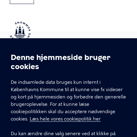
Kontakt Københavns Kommune
Denne hjemmeside bruger
Cookieindstillinger
cookies
T
33 66 33 66
l
Find andre kontakter her
f
De indsamlede data bruges kun internt i
.
Københavns Kommune til at kunne vise fx videoer
CVR-nummer
64942212
og kort på hjemmesiden og forbedre den generelle
brugeroplevelse. For at kunne læse
GENVEJE
cookiepolitikken skal du acceptere nødvendige
cookies.
Læs hele vores cookiepolitik her
Hvis du vil klage
Du kan ændre dine valg senere ved at klikke på
Digital Post