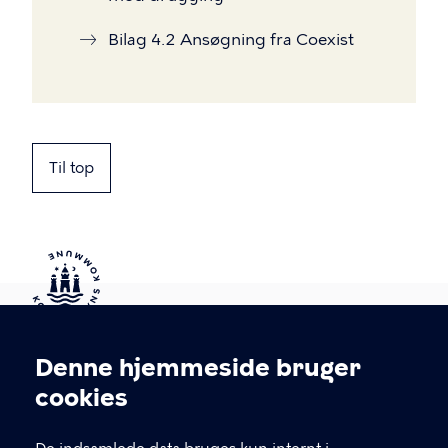
Bilag 4.2 Ansøgning fra Coexist
Til top
Kontakt Københavns Kommune
Denne hjemmeside bruger
Cookieindstillinger
cookies
T
33 66 33 66
l
Find andre kontakter her
f