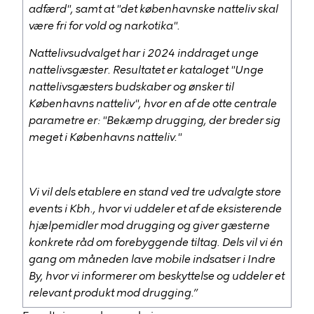
adfærd", samt at "det københavnske natteliv skal
være fri for vold og narkotika".
Nattelivsudvalget har i 2024 inddraget unge
nattelivsgæster. Resultatet er kataloget "Unge
nattelivsgæsters budskaber og ønsker til
Københavns natteliv", hvor en af de otte centrale
parametre er: "Bekæmp drugging, der breder sig
meget i Københavns natteliv."
Vi vil dels etablere en stand ved tre udvalgte store
events i Kbh., hvor vi uddeler et af de eksisterende
hjælpemidler mod drugging og giver gæsterne
konkrete råd om forebyggende tiltag. Dels vil vi én
gang om måneden lave mobile indsatser i Indre
By, hvor vi informerer om beskyttelse og uddeler et
relevant produkt mod drugging.”