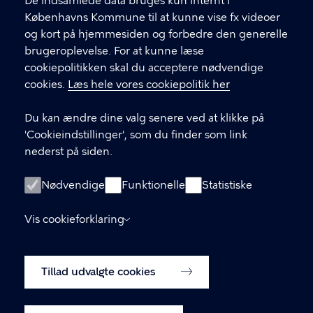
De indsamlede data bruges kun internt i
.
Københavns Kommune til at kunne vise fx videoer
CVR-nummer
64942212
og kort på hjemmesiden og forbedre den generelle
brugeroplevelse. For at kunne læse
GENVEJE
cookiepolitikken skal du acceptere nødvendige
cookies.
Læs hele vores cookiepolitik her
Hvis du vil klage
Du kan ændre dine valg senere ved at klikke på
Digital Post
'Cookieindstillinger', som du finder som link
Databeskyttelse
nederst på siden.
Job
Nødvendige
Funktionelle
Statistiske
Tilgængelighedserklæring
Vis cookieforklaring
Om hjemmesiden
English
Cookiepolitik
Tillad udvalgte cookies
Cookieindstillinger