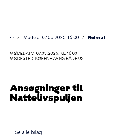
Gå
til
hovedindhold
⋯
Møde d. 07.05.2025, 16:00
Referat
Du
er
MØDEDATO: 07.05.2025, KL. 16:00
MØDESTED: KØBENHAVNS RÅDHUS
her
Ansøgninger til
Nattelivspuljen
Se alle bilag