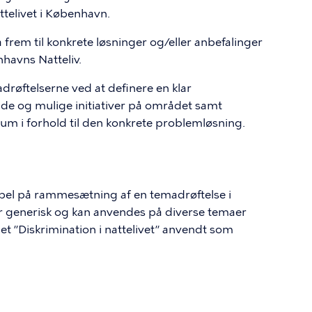
attelivet i København.
frem til konkrete løsninger og/eller anbefalinger
havns Natteliv.
drøftelserne ved at definere en klar
nde og mulige initiativer på området samt
m i forhold til den konkrete problemløsning.
pel på rammesætning af en temadrøftelse i
 er generisk og kan anvendes på diverse temaer
maet ”Diskrimination i nattelivet” anvendt som