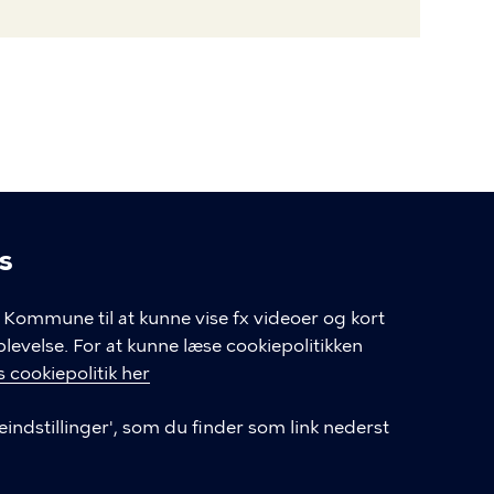
s
linger
Kommune til at kunne vise fx videoer og kort
velse. For at kunne læse cookiepolitikken
GENVEJE
 cookiepolitik her
eindstillinger', som du finder som link nederst
Hvis du vil klage
Databeskyttelse