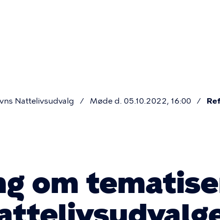
Primær
navigatio
ns Nattelivsudvalg
Møde d. 05.10.2022, 16:00
Ref
ng om tematise
attelivsudvalg