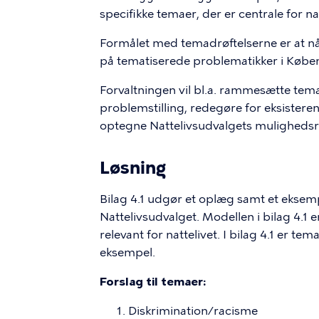
specifikke temaer, der er centrale for n
Formålet med temadrøftelserne er at nå 
på tematiserede problematikker i Køben
Forvaltningen vil bl.a. rammesætte tema
problemstilling, redegøre for eksistere
optegne Nattelivsudvalgets mulighedsru
Løsning
Bilag 4.1 udgør et oplæg samt et eksem
Nattelivsudvalget. Modellen i bilag 4.1
relevant for nattelivet. I bilag 4.1 er te
eksempel.
Forslag til temaer:
Diskrimination/racisme