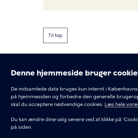
Til top
Denne hjemmeside bruger cookie
Cookieindstil
De indsamlede data bruges kun internt i Københavns 
på hjemmesiden og forbedre den generelle brugerople
Kontakt Københavns Kommune
skal du acceptere nødvendige cookies.
Læs hele vores
T
33 66 33 66
Du kan ændre dine valg senere ved at klikke på 'Cooki
l
på siden.
Find andre kontakter her
f
.