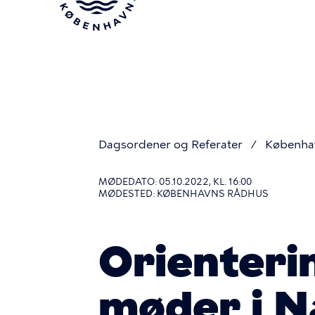
Gå
til
hovedindhold
Dagsordener og Referater
Københav
Du
MØDEDATO: 05.10.2022, KL. 16:00
MØDESTED: KØBENHAVNS RÅDHUS
er
Orienteri
her
møder i N