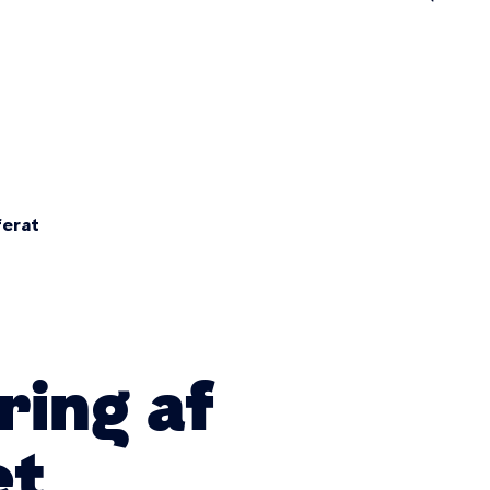
n
erat
ring af
et