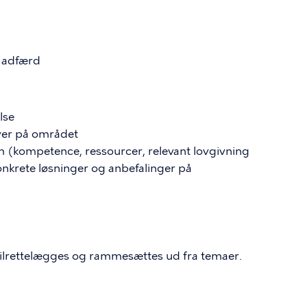
 adfærd
lse
iver på området
m (kompetence, ressourcer, relevant lovgivning
onkrete løsninger og anbefalinger på
ilrettelægges og rammesættes ud fra temaer.