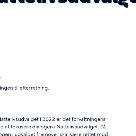
,
ngen til efterretning.
attelivsudvalget i 2022 er det forvaltningens
ad at fokusere dialogen i Nattelivsudvalget. På
logen i udvalget fremover skal være rettet mod