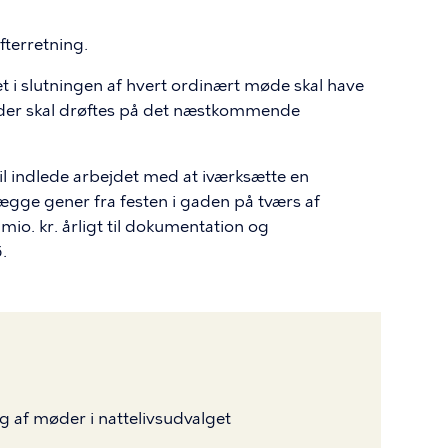
fterretning.
t i slutningen af hvert ordinært møde skal have
, der skal drøftes på det næstkommende
il indlede arbejdet med at iværksætte en
lægge gener fra festen i gaden på tværs af
mio. kr. årligt til dokumentation og
.
ng af møder i nattelivsudvalget