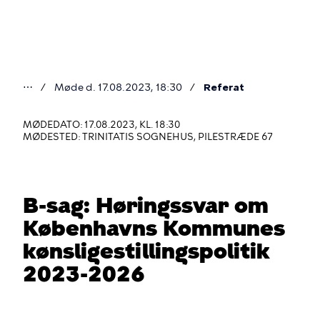
Gå
til
hovedindhold
⋯
Møde d. 17.08.2023, 18:30
Referat
Du
er
MØDEDATO: 17.08.2023, KL. 18:30
MØDESTED: TRINITATIS SOGNEHUS, PILESTRÆDE 67
her
B-sag: Høringssvar om
Københavns Kommunes
kønsligestillingspolitik
2023-2026