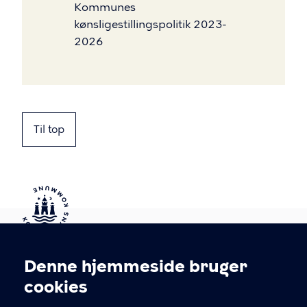
Kommunes
kønsligestillingspolitik 2023-
2026
Til top
Kontakt Københavns Kommune
Denne hjemmeside bruger
Cookieindstillinger
cookies
T
33 66 33 66