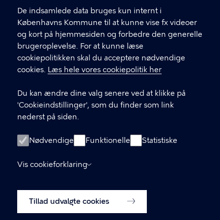
l
Find andre kontakter her
f
De indsamlede data bruges kun internt i
.
Københavns Kommune til at kunne vise fx videoer
CVR-nummer
64942212
og kort på hjemmesiden og forbedre den generelle
brugeroplevelse. For at kunne læse
GENVEJE
cookiepolitikken skal du acceptere nødvendige
cookies.
Læs hele vores cookiepolitik her
Hvis du vil klage
Du kan ændre dine valg senere ved at klikke på
Digital Post
'Cookieindstillinger', som du finder som link
Databeskyttelse
nederst på siden.
Job
Nødvendige
Funktionelle
Statistiske
Tilgængelighedserklæring
Vis cookieforklaring
Om hjemmesiden
English
Cookiepolitik
Tillad udvalgte cookies
Cookieindstillinger