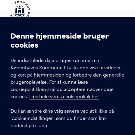
Kontakt Københavns Kommune
Denne hjemmeside bruger
Cookieindstillinger
cookies
T
33 66 33 66
l
Find andre kontakter her
f
De indsamlede data bruges kun internt i
.
Københavns Kommune til at kunne vise fx videoer
CVR-nummer
64942212
og kort på hjemmesiden og forbedre den generelle
brugeroplevelse. For at kunne læse
GENVEJE
cookiepolitikken skal du acceptere nødvendige
cookies.
Læs hele vores cookiepolitik her
Hvis du vil klage
Du kan ændre dine valg senere ved at klikke på
Digital Post
'Cookieindstillinger', som du finder som link
Databeskyttelse
nederst på siden.
Job