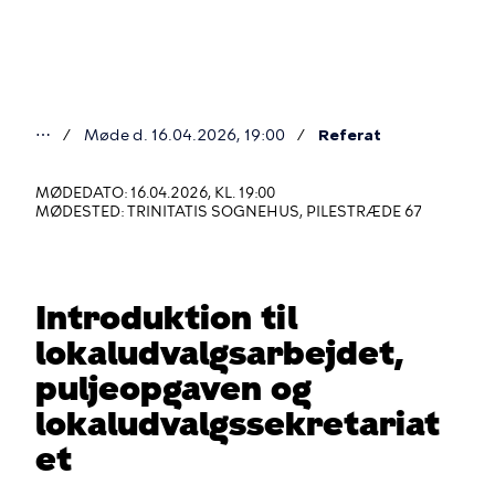
Gå
til
hovedindhold
⋯
Møde d. 16.04.2026, 19:00
Referat
Du
er
MØDEDATO: 16.04.2026, KL. 19:00
MØDESTED: TRINITATIS SOGNEHUS, PILESTRÆDE 67
her
Introduktion til
lokaludvalgsarbejdet,
puljeopgaven og
lokaludvalgssekretariat
et