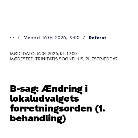
Gå
til
hovedindhold
⋯
Møde d. 16.04.2026, 19:00
Referat
Du
er
MØDEDATO: 16.04.2026, KL. 19:00
MØDESTED: TRINITATIS SOGNEHUS, PILESTRÆDE 67
her
B-sag: Ændring i
lokaludvalgets
forretningsorden (1.
behandling)