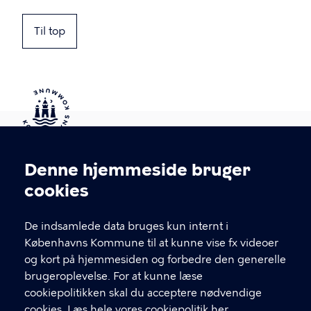
Til top
Kontakt Københavns Kommune
Denne hjemmeside bruger
Cookieindstillinger
cookies
T
33 66 33 66
l
Find andre kontakter her
f
De indsamlede data bruges kun internt i
.
Københavns Kommune til at kunne vise fx videoer
CVR-nummer
64942212
og kort på hjemmesiden og forbedre den generelle
brugeroplevelse. For at kunne læse
GENVEJE
cookiepolitikken skal du acceptere nødvendige
cookies.
Læs hele vores cookiepolitik her