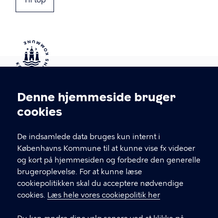
Til top
Kontakt Københavns Kommune
Denne hjemmeside bruger
Cookieindstillinger
cookies
T
33 66 33 66
l
Find andre kontakter her
f
De indsamlede data bruges kun internt i
.
Københavns Kommune til at kunne vise fx videoer
CVR-nummer
64942212
og kort på hjemmesiden og forbedre den generelle
brugeroplevelse. For at kunne læse
GENVEJE
cookiepolitikken skal du acceptere nødvendige
cookies.
Læs hele vores cookiepolitik her
Hvis du vil klage