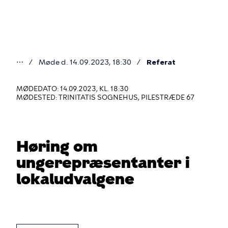
Gå
til
hovedindhold
⋯
Møde d. 14.09.2023, 18:30
Referat
Du
er
MØDEDATO: 14.09.2023, KL. 18:30
MØDESTED: TRINITATIS SOGNEHUS, PILESTRÆDE 67
her
Høring om
ungerepræsentanter i
lokaludvalgene