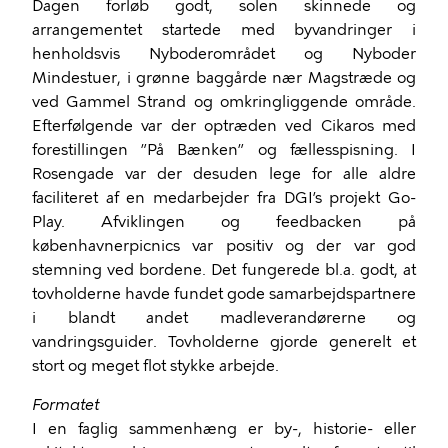
Dagen forløb godt, solen skinnede og
arrangementet startede med byvandringer i
henholdsvis Nyboderområdet og Nyboder
Mindestuer, i grønne baggårde nær Magstræde og
ved Gammel Strand og omkringliggende område.
Efterfølgende var der optræden ved Cikaros med
forestillingen ”På Bænken” og fællesspisning. I
Rosengade var der desuden lege for alle aldre
faciliteret af en medarbejder fra DGI’s projekt Go-
Play. Afviklingen og feedbacken på
københavnerpicnics var positiv og der var god
stemning ved bordene. Det fungerede bl.a. godt, at
tovholderne havde fundet gode samarbejdspartnere
i blandt andet madleverandørerne og
vandringsguider. Tovholderne gjorde generelt et
stort og meget flot stykke arbejde.
Formatet
I en faglig sammenhæng er by-, historie- eller