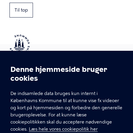
Til top
Kontakt Københavns Kommune
Denne hjemmeside bruger
Cookieindstillinger
cookies
T
33 66 33 66
l
Find andre kontakter her
f
De indsamlede data bruges kun internt i
.
Københavns Kommune til at kunne vise fx videoer
CVR-nummer
64942212
og kort på hjemmesiden og forbedre den generelle
brugeroplevelse. For at kunne læse
GENVEJE
cookiepolitikken skal du acceptere nødvendige
cookies.
Læs hele vores cookiepolitik her