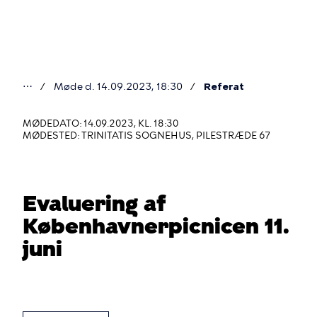
Gå
til
hovedindhold
⋯
Møde d. 14.09.2023, 18:30
Referat
Du
er
MØDEDATO: 14.09.2023, KL. 18:30
MØDESTED: TRINITATIS SOGNEHUS, PILESTRÆDE 67
her
Evaluering af
Københavnerpicnicen 11.
juni