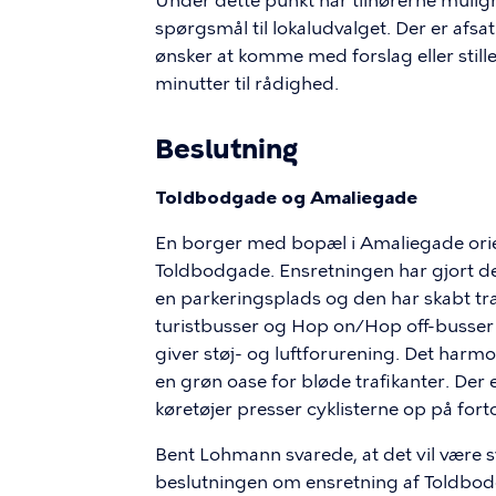
Under dette punkt har tilhørerne mulig
spørgsmål til lokaludvalget. Der er afsat 
ønsker at komme med forslag eller stille 
minutter til rådighed.
Beslutning
Toldbodgade og Amaliegade
En borger med bopæl i Amaliegade ori
Toldbodgade. Ensretningen har gjort det
en parkeringsplads og den har skabt tra
turistbusser og Hop on/Hop off-busser 
giver støj- og luftforurening. Det harm
en grøn oase for bløde trafikanter. Der 
køretøjer presser cyklisterne op på fort
Bent Lohmann svarede, at det vil være sv
beslutningen om ensretning af Toldbod