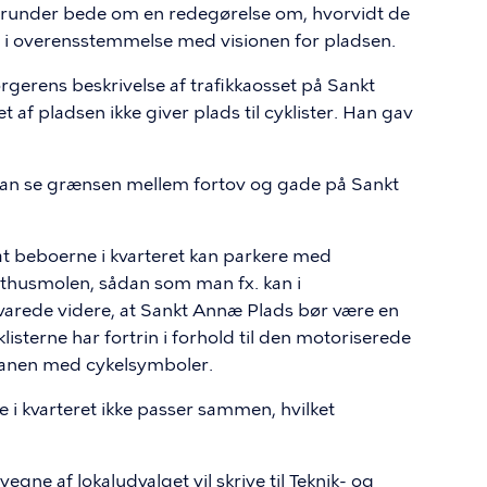
erunder bede om en redegørelse om, hvorvidt de
r i overensstemmelse med visionen for pladsen.
rgerens beskrivelse af trafikkaosset på Sankt
t af pladsen ikke giver plads til cyklister. Han gav
 kan se grænsen mellem fortov og gade på Sankt
 at beboerne i kvarteret kan parkere med
sthusmolen, sådan som man fx. kan i
svarede videre, at Sankt Annæ Plads bør være en
isterne har fortrin i forhold til den motoriserede
ebanen med cykelsymboler.
 i kvarteret ikke passer sammen, hvilket
ne af lokaludvalget vil skrive til Teknik- og