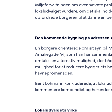
Miljøforvaltningen om ovennævnte probl
lokaludvalget vurdere, om det skal ho
opfordrede borgeren til at danne en be
Den kommende bygning på adressen 
En borgere orienterede om sit syn p
Amaliegade 44, som han har sammenfatte
omtales en alternativ mulighed, der b
mulighed for at reducere byggeriets høj
havnepromenaden.
Bent Lohmann konkluderede, at lokaludv
kommentere kompendiet og herunder svar
Lokaludvalgets virke