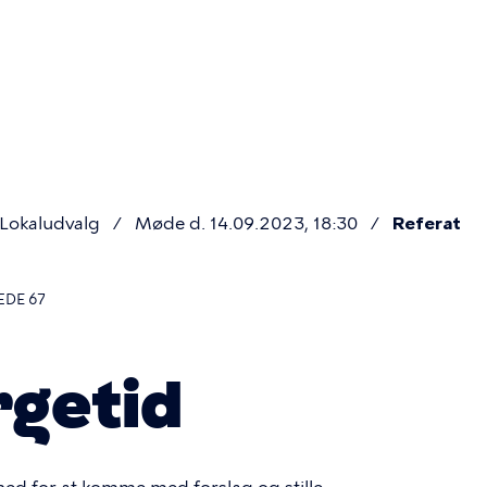
Primær
navigatio
 Lokaludvalg
Møde d. 14.09.2023, 18:30
Referat
ÆDE 67
getid