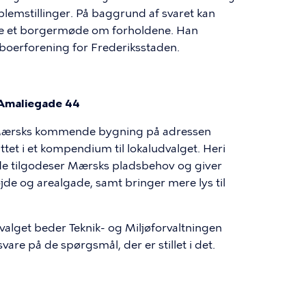
emstillinger. På baggrund af svaret kan
lde et borgermøde om forholdene. Han
boerforening for Frederiksstaden.
Amaliegade 44
å Mærsks kommende bygning på adressen
t i et kompendium til lokaludvalget. Heri
åde tilgodeser Mærsks pladsbehov og giver
de og arealgade, samt bringer mere lys til
alget beder Teknik- og Miljøforvaltningen
e på de spørgsmål, der er stillet i det.