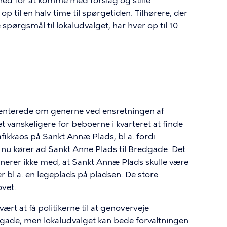
hed for at komme med forslag og stille
op til en halv time til spørgetiden. Tilhørere, der
spørgsmål til lokaludvalget, har hver op til 10
enterede om generne ved ensretningen af
 vanskeligere for beboerne i kvarteret at finde
fikkaos på Sankt Annæ Plads, bl.a. fordi
nu kører ad Sankt Anne Plads til Bredgade. Det
onerer ikke med, at Sankt Annæ Plads skulle være
er bl.a. en legeplads på pladsen. De store
ovet.
ært at få politikerne til at genoverveje
gade, men lokaludvalget kan bede forvaltningen