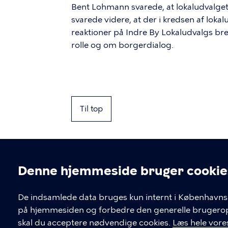
Bent Lohmann svarede, at lokaludvalge
svarede videre, at der i kredsen af loka
reaktioner på Indre By Lokaludvalgs br
rolle og om borgerdialog.
Til top
Denne hjemmeside bruger cookie
Cookieindstil
De indsamlede data bruges kun internt i Københavns 
på hjemmesiden og forbedre den generelle brugerople
Kontakt Københavns Kommune
skal du acceptere nødvendige cookies.
Læs hele vores