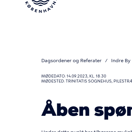
Gå
til
hovedindhold
Dagsordener og Referater
Indre By
Du
MØDEDATO: 14.09.2023, KL. 18:30
MØDESTED: TRINITATIS SOGNEHUS, PILESTR
er
Åben spør
her