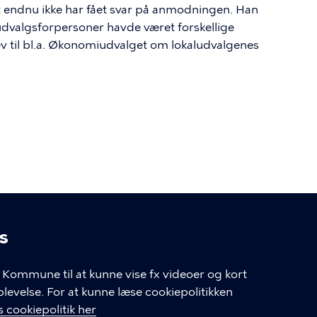
t endnu ikke har fået svar på anmodningen. Han
ludvalgsforpersoner havde været forskellige
ev til bl.a. Økonomiudvalget om lokaludvalgenes
s
linger
Kommune til at kunne vise fx videoer og kort
velse. For at kunne læse cookiepolitikken
GENVEJE
 cookiepolitik her