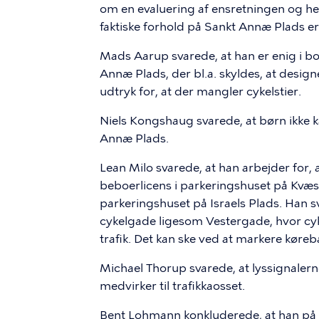
om en evaluering af ensretningen og h
faktiske forhold på Sankt Annæ Plads e
Mads Aarup svarede, at han er enig i bo
Annæ Plads, der bl.a. skyldes, at designe
udtryk for, at der mangler cykelstier.
Niels Kongshaug svarede, at børn ikke
Annæ Plads.
Lean Milo svarede, at han arbejder for,
beboerlicens i parkeringshuset på Kvæ
parkeringshuset på Israels Plads. Han 
cykelgade ligesom Vestergade, hvor cykl
trafik. Det kan ske ved at markere kør
Michael Thorup svarede, at lyssignalerne
medvirker til trafikkaosset.
Bent Lohmann konkluderede, at han på veg