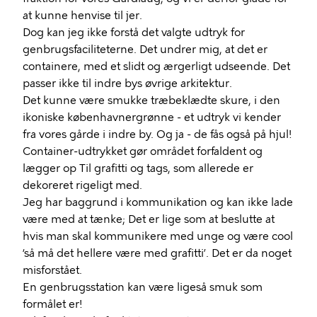
at kunne henvise til jer.
Dog kan jeg ikke forstå det valgte udtryk for
genbrugsfaciliteterne. Det undrer mig, at det er
containere, med et slidt og ærgerligt udseende. Det
passer ikke til indre bys øvrige arkitektur.
Det kunne være smukke træbeklædte skure, i den
ikoniske københavnergrønne - et udtryk vi kender
fra vores gårde i indre by. Og ja - de fås også på hjul!
Container-udtrykket gør området forfaldent og
lægger op Til grafitti og tags, som allerede er
dekoreret rigeligt med.
Jeg har baggrund i kommunikation og kan ikke lade
være med at tænke; Det er lige som at beslutte at
hvis man skal kommunikere med unge og være cool
‘så må det hellere være med grafitti’. Det er da noget
misforstået.
En genbrugsstation kan være ligeså smuk som
formålet er!