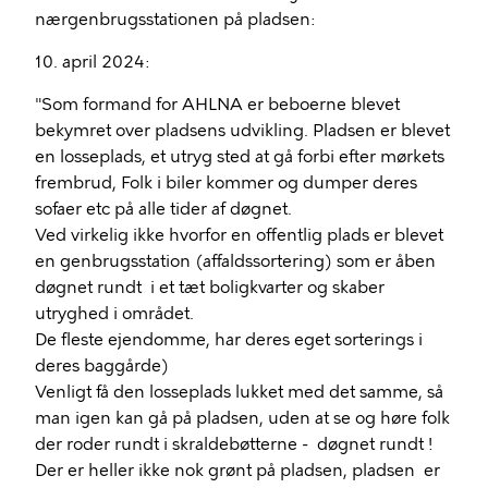
nærgenbrugsstationen på pladsen:
10. april 2024:
"Som formand for AHLNA er beboerne blevet
bekymret over pladsens udvikling. Pladsen er blevet
en losseplads, et utryg sted at gå forbi efter mørkets
frembrud, Folk i biler kommer og dumper deres
sofaer etc på alle tider af døgnet.
Ved virkelig ikke hvorfor en offentlig plads er blevet
en genbrugsstation (affaldssortering) som er åben
døgnet rundt i et tæt boligkvarter og skaber
utryghed i området.
De fleste ejendomme, har deres eget sorterings i
deres baggårde)
Venligt få den losseplads lukket med det samme, så
man igen kan gå på pladsen, uden at se og høre folk
der roder rundt i skraldebøtterne - døgnet rundt !
Der er heller ikke nok grønt på pladsen, pladsen er