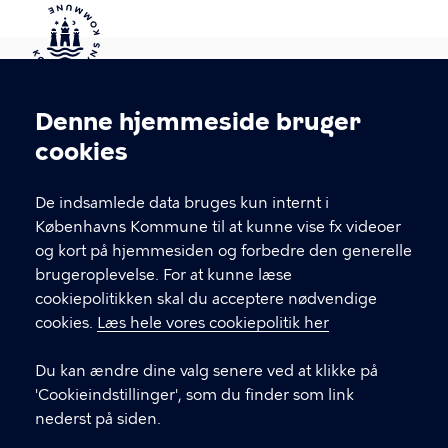
Kontakt Københavns Kommune
Denne hjemmeside bruger
Cookieindstillinger
cookies
T
33 66 33 66
l
Find andre kontakter her
f
De indsamlede data bruges kun internt i
.
Københavns Kommune til at kunne vise fx videoer
CVR-nummer
64942212
og kort på hjemmesiden og forbedre den generelle
brugeroplevelse. For at kunne læse
GENVEJE
cookiepolitikken skal du acceptere nødvendige
cookies.
Læs hele vores cookiepolitik her
Hvis du vil klage
Du kan ændre dine valg senere ved at klikke på
Digital Post
'Cookieindstillinger', som du finder som link
Databeskyttelse
nederst på siden.
Job