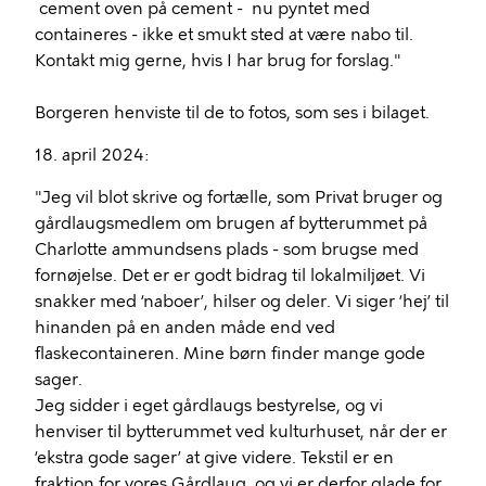
cement oven på cement - nu pyntet med
containeres - ikke et smukt sted at være nabo til.
Kontakt mig gerne, hvis I har brug for forslag."
Borgeren henviste til de to fotos, som ses i bilaget.
18. april 2024:
"Jeg vil blot skrive og fortælle, som Privat bruger og
gårdlaugsmedlem om brugen af bytterummet på
Charlotte ammundsens plads - som brugse med
fornøjelse. Det er er godt bidrag til lokalmiljøet. Vi
snakker med ‘naboer’, hilser og deler. Vi siger ‘hej’ til
hinanden på en anden måde end ved
flaskecontaineren. Mine børn finder mange gode
sager.
Jeg sidder i eget gårdlaugs bestyrelse, og vi
henviser til bytterummet ved kulturhuset, når der er
‘ekstra gode sager’ at give videre. Tekstil er en
fraktion for vores Gårdlaug, og vi er derfor glade for