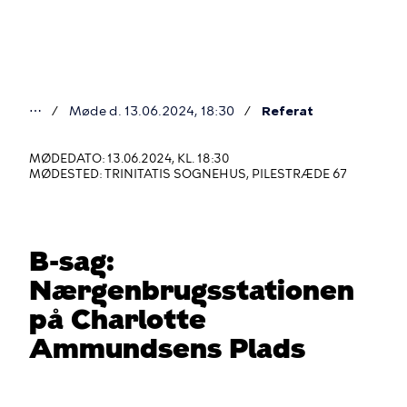
Gå
til
hovedindhold
⋯
Møde d. 13.06.2024, 18:30
Referat
Du
er
MØDEDATO: 13.06.2024, KL. 18:30
MØDESTED: TRINITATIS SOGNEHUS, PILESTRÆDE 67
her
B-sag:
Nærgenbrugsstationen
på Charlotte
Ammundsens Plads