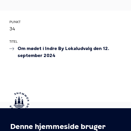
PUNKT
34
TITEL
Om mødet i Indre By Lokaludvalg den 12.
september 2024
Kontakt Københavns Kommune
Denne hjemmeside bruger