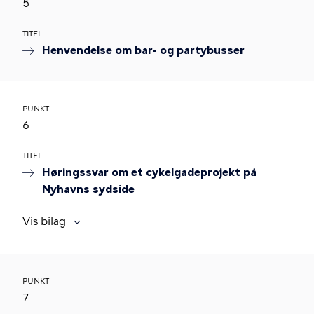
5
TITEL
Henvendelse om bar- og partybusser
PUNKT
6
TITEL
Høringssvar om et cykelgadeprojekt på
Nyhavns sydside
Vis bilag
PUNKT
7