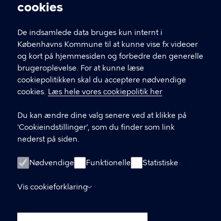
Cookieindstillinger
cookies
T
33 66 33 66
l
Find andre kontakter her
f
De indsamlede data bruges kun internt i
.
Københavns Kommune til at kunne vise fx videoer
CVR-nummer
64942212
og kort på hjemmesiden og forbedre den generelle
brugeroplevelse. For at kunne læse
GENVEJE
cookiepolitikken skal du acceptere nødvendige
cookies.
Læs hele vores cookiepolitik her
Hvis du vil klage
Du kan ændre dine valg senere ved at klikke på
Digital Post
'Cookieindstillinger', som du finder som link
Databeskyttelse
nederst på siden.
Job
Nødvendige
Funktionelle
Statistiske
Tilgængelighedserklæring
Vis cookieforklaring
Om hjemmesiden
English