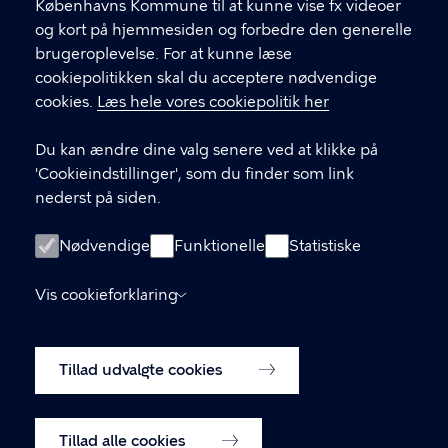
Københavns Kommune til at kunne vise fx videoer
CVR-nummer
64942212
og kort på hjemmesiden og forbedre den generelle
brugeroplevelse. For at kunne læse
GENVEJE
cookiepolitikken skal du acceptere nødvendige
cookies.
Læs hele vores cookiepolitik her
Hvis du vil klage
Du kan ændre dine valg senere ved at klikke på
Digital Post
'Cookieindstillinger', som du finder som link
Databeskyttelse
nederst på siden.
Job
Nødvendige
Funktionelle
Statistiske
Tilgængelighedserklæring
Vis cookieforklaring
Om hjemmesiden
English
Cookiepolitik
Tillad udvalgte cookies
Cookieindstillinger
Tillad alle cookies