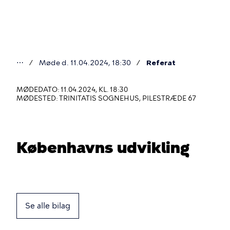
Gå
til
hovedindhold
⋯
Møde d. 11.04.2024, 18:30
Referat
Du
er
MØDEDATO: 11.04.2024, KL. 18:30
MØDESTED: TRINITATIS SOGNEHUS, PILESTRÆDE 67
her
Københavns udvikling
Se alle bilag