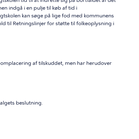
igtskolen tid til at indrette sig på bortfaldet af det
 indgå i en pulje til køb af tid i
igtskolen kan søge på lige fod med kommunens
 til Retningslinjer for støtte til folkeoplysning i
omplacering af tilskuddet, men har herudover
algets beslutning.