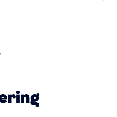
n
t
ering