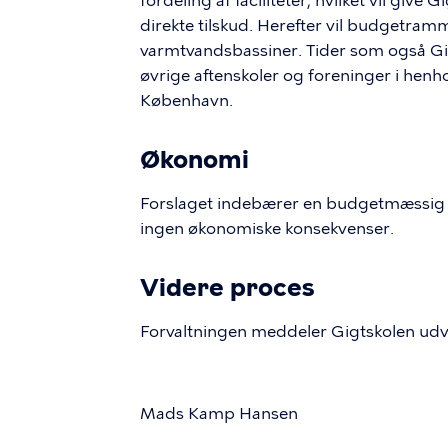
fordeling af faciliteter, hvilket vil give G
direkte tilskud. Herefter vil budgetrammen
varmtvandsbassiner. Tider som også G
øvrige aftenskoler og foreninger i henhold
København.
Økonomi
Forslaget indebærer en budgetmæssig 
ingen økonomiske konsekvenser.
Videre proces
Forvaltningen meddeler Gigtskolen udv
Mads Kamp Hansen