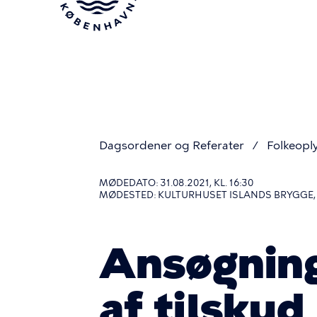
Gå
til
hovedindhold
Dagsordener og Referater
Folkeopl
Du
MØDEDATO: 31.08.2021, KL. 16:30
MØDESTED: KULTURHUSET ISLANDS BRYGGE,
er
Ansøgnin
her
af tilskud