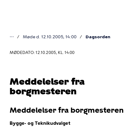
Gå
til
hovedindhold
⋯
Møde d. 12.10.2005, 14:00
Dagsorden
Du
er
MØDEDATO: 12.10.2005, KL. 14:00
her
Meddelelser fra
borgmesteren
Meddelelser fra borgmesteren
Bygge- og Teknikudvalget