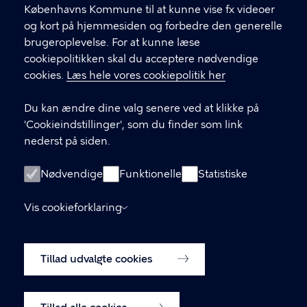
.
Københavns Kommune til at kunne vise fx videoer
CVR-nummer
64942212
og kort på hjemmesiden og forbedre den generelle
brugeroplevelse. For at kunne læse
GENVEJE
cookiepolitikken skal du acceptere nødvendige
cookies.
Læs hele vores cookiepolitik her
Hvis du vil klage
Du kan ændre dine valg senere ved at klikke på
Digital Post
'Cookieindstillinger', som du finder som link
Databeskyttelse
nederst på siden.
Job
Nødvendige
Funktionelle
Statistiske
Tilgængelighedserklæring
Vis cookieforklaring
Om hjemmesiden
English
Cookiepolitik
Tillad udvalgte cookies
Cookieindstillinger