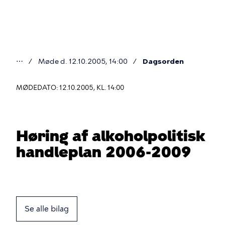
Gå
til
hovedindhold
⋯
Møde d. 12.10.2005, 14:00
Dagsorden
Du
er
MØDEDATO: 12.10.2005, KL. 14:00
her
Høring af alkoholpolitisk
handleplan 2006-2009
Se alle bilag