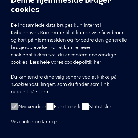
Denne hjemmeside bruger
Cookieindstillinger
cookies
T
33 66 33 66
l
Find andre kontakter her
f
De indsamlede data bruges kun internt i
.
Københavns Kommune til at kunne vise fx videoer
CVR-nummer
64942212
og kort på hjemmesiden og forbedre den generelle
brugeroplevelse. For at kunne læse
GENVEJE
cookiepolitikken skal du acceptere nødvendige
cookies.
Læs hele vores cookiepolitik her
Hvis du vil klage
Du kan ændre dine valg senere ved at klikke på
Digital Post
'Cookieindstillinger', som du finder som link
Databeskyttelse
nederst på siden.
Job
Nødvendige
Funktionelle
Statistiske
Tilgængelighedserklæring
Vis cookieforklaring
Om hjemmesiden
English