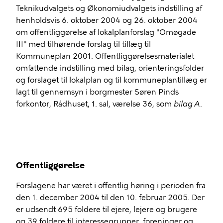
Teknikudvalget
s og Økonomiudvalgets indstilling af
henholdsvis 6. oktober 2004 og 26. oktober 2004
om offentliggørelse af lokalplanforslag "Omøgade
III" med tilhørende forslag til tillæg til
Kommuneplan 2001. Offentliggørelsesmaterialet
omfattende indstilling med bilag, orienteringsfolder
og forslaget til lokalplan og til kommuneplantillæg er
lagt til gennemsyn i borgmester
Søren Pind
s
forkontor, Rådhuset, 1. sal, værelse 36, som
bilag A
.
Offentliggørelse
Forslagene har været i offentlig høring i perioden fra
den 1. december 2004 til den 10. februar 2005. Der
er udsendt 695 foldere til ejere, lejere og brugere
og 39 foldere til interessegrupper, foreninger og