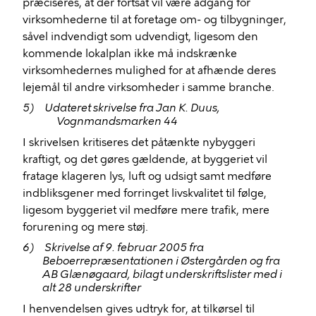
præciseres, at der fortsat vil være adgang for
virksomhederne til at foretage om- og tilbygninger,
såvel indvendigt som udvendigt, ligesom den
kommende lokalplan ikke må indskrænke
virksomhedernes mulighed for at afhænde deres
lejemål til andre virksomheder i samme branche.
5)
Udateret skrivelse fra Jan K. Duus,
Vognmandsmarken 44
I skrivelsen kritiseres det påtænkte nybyggeri
kraftigt, og det gøres gældende, at byggeriet vil
fratage klageren lys, luft og udsigt samt medføre
indbliksgener med forringet livskvalitet til følge,
ligesom byggeriet vil medføre mere trafik, mere
forurening og mere støj.
6)
Skrivelse af 9. februar 2005 fra
Beboerrepræsentationen i Østergården og fra
AB Glænøgaard, bilagt underskriftslister med i
alt 28 underskrifter
I henvendelsen gives udtryk for, at tilkørsel til