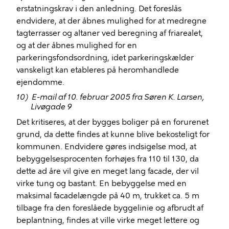
erstatningskrav i den anledning. Det foreslås
endvidere, at der åbnes mulighed for at medregne
tagterrasser og altaner ved beregning af friarealet,
og at der åbnes mulighed for en
parkeringsfondsordning, idet parkeringskælder
vanskeligt kan etableres på heromhandlede
ejendomme.
10)
E-mail af 10. februar 2005 fra Søren K. Larsen,
Livøgade 9
Det kritiseres, at der bygges boliger på en forurenet
grund, da dette findes at kunne blive bekosteligt for
kommunen. Endvidere gøres indsigelse mod, at
bebyggelsesprocenten forhøjes fra 110 til 130, da
dette ad åre vil give en meget lang facade, der vil
virke tung og bastant. En bebyggelse med en
maksimal facadelængde på 40 m, trukket ca. 5 m
tilbage fra den foreslåede byggelinie og afbrudt af
beplantning, findes at ville virke meget lettere og