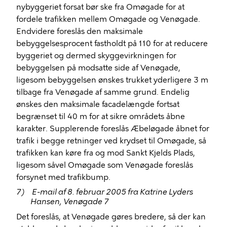
nybyggeriet forsat bør ske fra Omøgade for at
fordele trafikken mellem Omøgade og Venøgade.
Endvidere foreslås den maksimale
bebyggelsesprocent fastholdt på 110 for at reducere
byggeriet og dermed skyggevirkningen for
bebyggelsen på modsatte side af Venøgade,
ligesom bebyggelsen ønskes trukket yderligere 3 m
tilbage fra Venøgade af samme grund. Endelig
ønskes den maksimale facadelængde fortsat
begrænset til 40 m for at sikre områdets åbne
karakter. Supplerende foreslås Æbeløgade åbnet for
trafik i begge retninger ved krydset til Omøgade, så
trafikken kan køre fra og mod Sankt Kjelds Plads,
ligesom såvel Omøgade som Venøgade foreslås
forsynet med trafikbump.
7)
E-mail af 8. februar 2005 fra Katrine Lyders
Hansen, Venøgade 7
Det foreslås, at Venøgade gøres bredere, så der kan