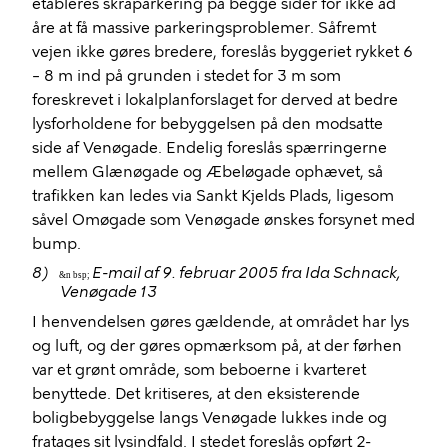
etableres skråparkering på begge sider for ikke ad
åre at få massive parkeringsproblemer. Såfremt
vejen ikke gøres bredere, foreslås byggeriet rykket 6
– 8 m ind på grunden i stedet for 3 m som
foreskrevet i lokalplanforslaget for derved at bedre
lysforholdene for bebyggelsen på den modsatte
side af Venøgade. Endelig foreslås spærringerne
mellem Glænøgade og Æbeløgade ophævet, så
trafikken kan ledes via Sankt Kjelds Plads, ligesom
såvel Omøgade som Venøgade ønskes forsynet med
bump.
8)
E-mail af 9. februar 2005 fra Ida Schnack,
&n bsp;
Venøgade 13
I henvendelsen gøres gældende, at området har lys
og luft, og der gøres opmærksom på, at der førhen
var et grønt område, som beboerne i kvarteret
benyttede. Det kritiseres, at den eksisterende
boligbebyggelse langs Venøgade lukkes inde og
fratages sit lysindfald. I stedet foreslås opført 2-