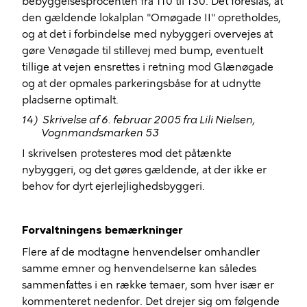
bebyggelsesprocenten fra 110 til 130. Det foreslås, at
den gældende lokalplan "Omøgade II" opretholdes,
og at det i forbindelse med nybyggeri overvejes at
gøre Venøgade til stillevej med bump, eventuelt
tillige at vejen ensrettes i retning mod Glænøgade
og at der opmales parkeringsbåse for at udnytte
pladserne optimalt.
14)
Skrivelse af 6. februar 2005 fra Lili Nielsen,
Vognmandsmarken 53
I skrivelsen protesteres mod det påtænkte
nybyggeri, og det gøres gældende, at der ikke er
behov for dyrt ejerlejlighedsbyggeri.
Forvaltningens bemærkninger
Flere af de modtagne henvendelser omhandler
samme emner og henvendelserne kan således
sammenfattes i en række temaer, som hver især er
kommenteret nedenfor. Det drejer sig om følgende