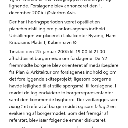
lignende. Forslagene blev annonceret den 1.
december 2004 i Østerbro Avis.
Der har i høringsperioden været opstillet en
plancheudstilling om planforslagenes indhold.
Udstillingen var placeret i Lokalcenter Ryvang, Hans
Knudsens Plads 1, København Ø.
Tirsdag den 25. januar 2005 kl. 19.00 til 21.00
afholdtes et borgermøde om forslagene. De 42
fremmødte borgere blev orienteret af medarbejdere
fra Plan & Arkitektur om forslagenes indhold og om
det foreliggende skitseprojekt, ligesom borgerne
havde lejlighed til at stille spørgsmål til forslagene. I
mødet deltog endvidere to borgerrepræsentanter
samt den kommende bygherre. Der vedlægges som
bilag 1
et referat af borgermødet og som
bilag 2
en
evaluering af borgermødet. Som det fremgår af
referatet, blev især følgende emner diskuteret: