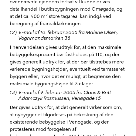
ovennævnte ejendom fortsat vil kunne drives
detailhandel i butiksbygningen mod Omøgade, og
2
at det ca. 400 m
store tagareal kan indgå ved
beregning af friarealdækningen.
12)
E-mail af 10. februar 2005 fra Malene Olsen,
Vognmandsmarken 38
I henvendelsen gives udtryk for, at den maksimale
bebyggelsesprocent bør fastholdes på 110, og der
gives generelt udtryk for, at der bør tilstræbes mere
varierede bygningshøjder, eventuelt ved terrasseret
byggeri eller, hvor det er muligt, at begrænse den
maksimale bygningshøjde til 3 etager.
13)
E-mail af 9. februar 2005 fra Claus & Britt
Adamczyk Rasmussen, Venøgade 15
Der gives udtryk for, at det generelt virker som om,
at nybyggeriet tilgodeses på bekostning af den
eksisterende bebyggelse i Venøgade, og der
protesteres mod forøgelsen af