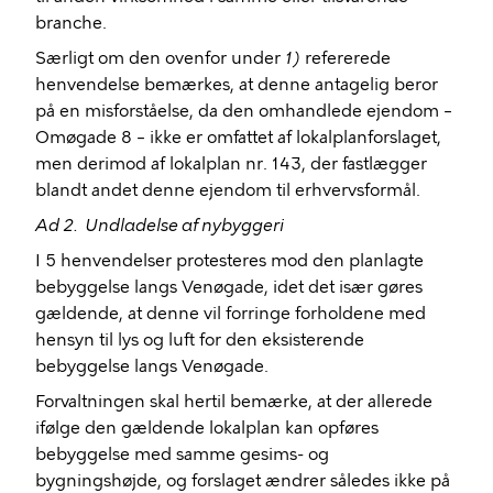
branche.
Særligt om den ovenfor under
1)
refererede
henvendelse bemærkes, at denne antagelig beror
på en misforståelse, da den omhandlede ejendom –
Omøgade 8 – ikke er omfattet af lokalplanforslaget,
men derimod af lokalplan nr. 143, der fastlægger
blandt andet denne ejendom til erhvervsformål.
Ad 2.
Undladelse af nybyggeri
I 5 henvendelser protesteres mod den planlagte
bebyggelse langs Venøgade, idet det især gøres
gældende, at denne vil forringe forholdene med
hensyn til lys og luft for den eksisterende
bebyggelse langs Venøgade.
Forvaltningen skal hertil bemærke, at der allerede
ifølge den gældende lokalplan kan opføres
bebyggelse med samme gesims- og
bygningshøjde, og forslaget ændrer således ikke på