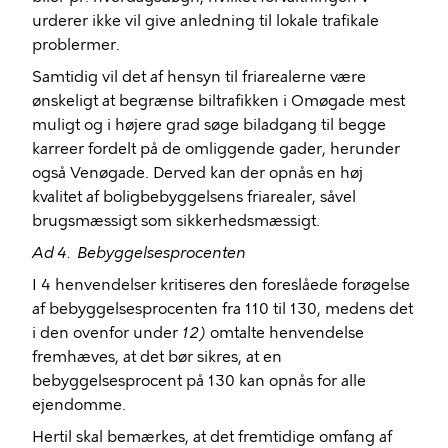
urderer ikke vil give anledning til lokale trafikale
problermer.
Samtidig vil det af hensyn til friarealerne være
ønskeligt at begrænse biltrafikken i Omøgade mest
muligt og i højere grad søge biladgang til begge
karreer fordelt på de omliggende gader, herunder
også Venøgade. Derved kan der opnås en høj
kvalitet af boligbebyggelsens friarealer, såvel
brugsmæssigt som sikkerhedsmæssigt.
Ad 4.
Bebyggelsesprocenten
I 4 henvendelser kritiseres den foreslåede forøgelse
af bebyggelsesprocenten fra 110 til 130, medens det
i den ovenfor under
12)
omtalte henvendelse
fremhæves, at det bør sikres, at en
bebyggelsesprocent på 130 kan opnås for alle
ejendomme.
Hertil skal bemærkes, at det fremtidige omfang af