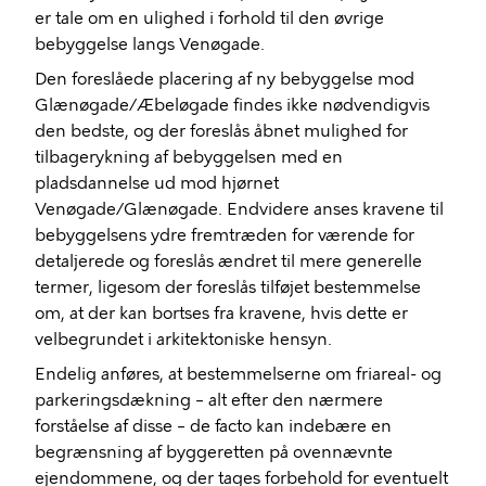
er tale om en ulighed i forhold til den øvrige
bebyggelse langs Venøgade.
Den foreslåede placering af ny bebyggelse mod
Glænøgade/Æbeløgade findes ikke nødvendigvis
den bedste, og der foreslås åbnet mulighed for
tilbagerykning af bebyggelsen med en
pladsdannelse ud mod hjørnet
Venøgade/Glænøgade. Endvidere anses kravene til
bebyggelsens ydre fremtræden for værende for
detaljerede og foreslås ændret til mere generelle
termer, ligesom der foreslås tilføjet bestemmelse
om, at der kan bortses fra kravene, hvis dette er
velbegrundet i arkitektoniske hensyn.
Endelig anføres, at bestemmelserne om friareal- og
parkeringsdækning – alt efter den nærmere
forståelse af disse – de facto kan indebære en
begrænsning af byggeretten på ovennævnte
ejendommene, og der tages forbehold for eventuelt