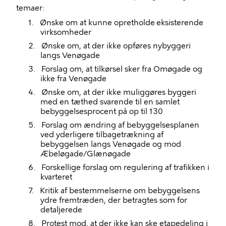
temaer:
1.
Ønske om at kunne opretholde
eksisterende
virksomheder
2.
Ønske om, at der ikke opføres nybyggeri
langs Venøgade
3.
Forslag om, at tilkørsel sker fra Omøgade og
ikke fra Venøgade
4.
Ønske om, at der ikke muliggøres byggeri
med en tæthed svarende til en samlet
bebyggelsesprocent på op til 130
5.
Forslag om ændring af bebyggelsesplanen
ved yderligere tilbagetrækning af
bebyggelsen langs Venøgade og mod
Æbeløgade/Glænøgade
6.
Forskellige forslag om regulering af trafikken i
kvarteret
7.
Kritik af bestemmelserne om bebyggelsens
ydre fremtræden, der betragtes som for
detaljerede
8.
Protest mod, at der ikke kan ske etapedeling i