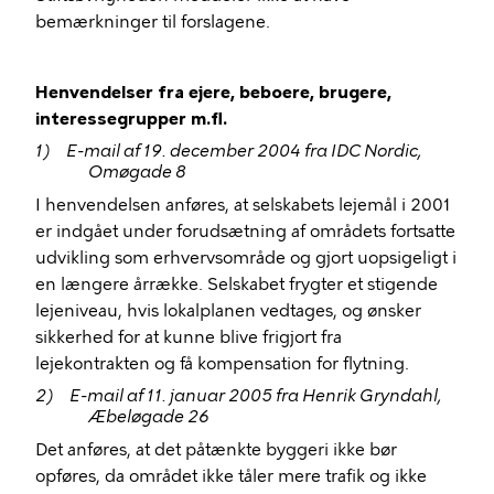
bemærkninger til forslagene.
Henvendelser fra ejere, beboere, brugere,
interessegrupper m.fl.
1)
E-mail af 19. december 2004 fra IDC Nordic,
Omøgade 8
I henvendelsen anføres, at selskabets lejemål i 2001
er indgået under forudsætning af områdets fortsatte
udvikling som erhvervsområde og gjort uopsigeligt i
en længere årrække. Selskabet frygter et stigende
lejeniveau, hvis lokalplanen vedtages, og ønsker
sikkerhed for at kunne blive frigjort fra
lejekontrakten og få kompensation for flytning.
2)
E-mail af 11. januar 2005 fra Henrik Gryndahl,
Æbeløgade 26
Det anføres, at det påtænkte byggeri ikke bør
opføres, da området ikke tåler mere trafik og ikke