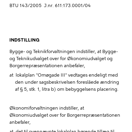
BTU 143/2005
J.nr. 611:173.0001/04
INDSTILLING
Bygge- og Teknikforvaltningen indstiller, at
Bygge-
og Teknikudvalget
over for Økonomiudvalget og
Borgerrepræsentationen anbefaler,
at
lokalplan "Omøgade III" vedtages endeligt med
den under sagsbeskrivelsen foreslåede ændring
af § 5, stk. 1, litra b) om bebyggelsens placering.
Økonomiforvaltningen indstiller, at
Økonomiudvalget over for Borgerrepræsentationen
anbefaler,
at
det til ovennævnte lokalplan hørende tillæg til