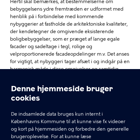
Hertil skal bemærkes, at bestemmelserne om
bebyggelsens ydre fremtræden er udformet med
henblik på i forbindelse med kommende
nybyggerier at fastholde de arkitektoniske kvaliteter,
der kendetegner de omgivende eksisterende
boligbebyggelser, som er præget af lange egale
facader og sadeltage i tegl, rolige og
velproportionerede facadeopdelinger m.v. Det anses
for vigtigt, at nybyggeri tager afsæt i og indgår på en
harmonisk måde i disse omgivelser og samtidig
bidrager på en nutidig måde til at udvikle områdets
kvaliteter. I tilfælde, hvor konkrete forslag måtte
Denne hjemmeside bruger
afvige fra bestemmelserne, vil
Bygge- og
Cookieindstillinger
cookies
Teknikudvalget
kunne dispensere til anden facade-
og tagudformning m.v., såfremt intentionerne i
bestemmelserne opretholdes, og der opnås
De indsamlede data bruges kun internt i
tilsvarende eller bedre arkitektoniske kvaliteter.
Københavns Kommune til at kunne vise fx videoer
og kort på hjemmesiden og forbedre den generelle
Ad 8. Forbud mod etapedeling
brugeroplevelse. For at kunne læse