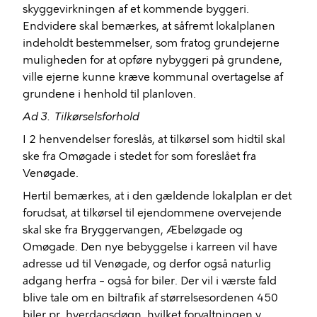
skyggevirkningen af et kommende byggeri.
Endvidere skal bemærkes, at såfremt lokalplanen
indeholdt bestemmelser, som fratog grundejerne
muligheden for at opføre nybyggeri på grundene,
ville ejerne kunne kræve kommunal overtagelse af
grundene i henhold til planloven.
Ad 3.
Tilkørselsforhold
I 2 henvendelser foreslås, at tilkørsel som hidtil skal
ske fra Omøgade i stedet for som foreslået fra
Venøgade.
Hertil bemærkes, at i den gældende lokalplan er det
forudsat, at tilkørsel til ejendommene overvejende
skal ske fra Bryggervangen, Æbeløgade og
Omøgade. Den nye bebyggelse i karreen vil have
adresse ud til Venøgade, og derfor også naturlig
adgang herfra – også for biler. Der vil i værste fald
blive tale om en biltrafik af størrelsesordenen 450
biler pr. hverdagsdøgn, hvilket forvaltningen v