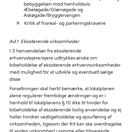
bebyggelsen mod henholdsvis
Æbeløgade/Glænøgade og
Askøgade/Bryggervangen
9.
Kritik af friareal- og parkeringskravene
Ad 1. Eksisterende virksomheder
I 3 henvendelser fra eksisterende
/
erhvervslejere
ejere
udtrykkes ønske om
bibeholdelse af eksisterende erhvervsvirksomheder
med mulighed for at udvikle og eventuelt sælge
disse.
Forvaltningen skal hertil bemærke, at lokalplanen
alene regulerer fremtidige ændringer og er i
henhold til lokalplanens § 10 ikke til hinder for
bibeholdelse af eksisterende lovlig anvendelse og ej
heller hindrer vedligeholdelse og ajourføring af
virksomheden, ligesom der frit kan ske overdragelse
til anden virksomhed i samme eller tilsvarende