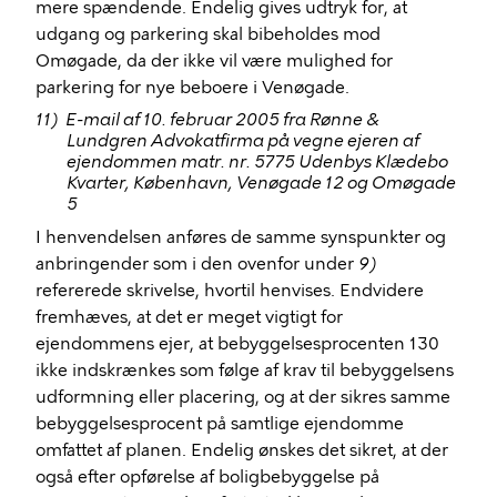
mere spændende. Endelig gives udtryk for, at
udgang og parkering skal bibeholdes mod
Omøgade, da der ikke vil være mulighed for
parkering for nye beboere i Venøgade.
11)
E-mail af 10. februar 2005 fra Rønne &
Lundgren Advokatfirma på vegne ejeren af
ejendommen matr. nr. 5775 Udenbys Klædebo
Kvarter, København, Venøgade 12 og Omøgade
5
I henvendelsen anføres de samme synspunkter og
anbringender som i den ovenfor under
9)
refererede skrivelse, hvortil henvises. Endvidere
fremhæves, at det er meget vigtigt for
ejendommens ejer, at bebyggelsesprocenten 130
ikke indskrænkes som følge af krav til bebyggelsens
udformning eller placering, og at der sikres samme
bebyggelsesprocent på samtlige ejendomme
omfattet af planen. Endelig ønskes det sikret, at der
også efter opførelse af boligbebyggelse på