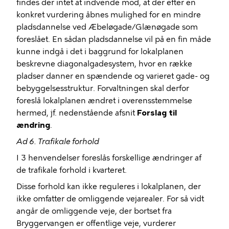
findes der intet at indvende mod, at der efter en
konkret vurdering åbnes mulighed for en mindre
pladsdannelse ved Æbeløgade/Glænøgade som
foreslået. En sådan pladsdannelse vil på en fin måde
kunne indgå i det i baggrund for lokalplanen
beskrevne diagonalgadesystem, hvor en række
pladser danner en spændende og varieret gade- og
bebyggelsesstruktur. Forvaltningen skal derfor
foreslå lokalplanen ændret i overensstemmelse
hermed, jf. nedenstående afsnit
Forslag til
ændring
.
Ad 6. Trafikale forhold
I 3 henvendelser foreslås forskellige ændringer af
de trafikale forhold i kvarteret.
Disse forhold kan ikke reguleres i lokalplanen, der
ikke omfatter de omliggende vejarealer. For så vidt
angår de omliggende veje, der bortset fra
Bryggervangen er offentlige veje, vurderer