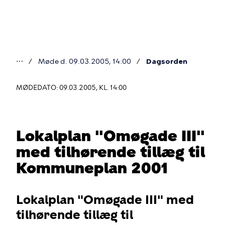
Gå
til
hovedindhold
⋯
Møde d. 09.03.2005, 14:00
Dagsorden
Du
er
MØDEDATO: 09.03.2005, KL. 14:00
her
Lokalplan "Omøgade III"
med tilhørende tillæg til
Kommuneplan 2001
Lokalplan "Omøgade III" med
tilhørende tillæg til