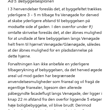
Ad 5. Bebyggelsesplanen
I 3 henvendelser foreslås det, at byggefeltet trækkes
yderligere 3 – 5 m tilbage fra Venøgade for derved
at skabe yderligere afstand til bebyggelsen på
modsatte side af gaden. I den ovenfor under
9)
omtalte skrivelse foreslås det, at der åbnes mulighed
for at undlade at føre bebyggelsen langs Venøgade
helt frem til hjørnet Venøgade/Glænøgade, således
at der åbnes mulighed for en pladsdannelse på
dette hjørne.
Forvaltningen kan ikke anbefale en yderligere
tilbagerykning af bebyggelsen, da det herved øgede
areal ud mod gaden har begrænsede
anvendelsesmuligheder som friareal og vil fragå de
egentlige friarealer, ligesom den allerede
påbegyndte facadeflugt langs Venøgade, der ligger i
knap 22 m afstand fra den overfor liggende 5 etager
høje boligbebyggelse, vil blive brudt. Derimod