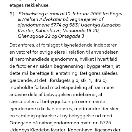
etages rækkehuse.
9)
Skrivelse og e-mail af 10. februar 2005 fra Engel
& Nielsen Advokater på vegne ejeren af
ejendommene 5774 og 5831 Udenbys Klædebo
Kvarter, København, Venøgade 18-20,
Glænøgade 22 og Omøgade 3
Det anføres, at forslaget tilsyneladende indebærer
en vetoret for øvrige ejere i relation til anvendelsen
af heromhandlede ejendomme, hvilket i hvert fald
de facto er en sådan begrænsning i byggeretten, at
dette må berettige til erstatning. Det gøres således
gældende, at det i forslagets § 5, stk. 1, litra c)
indeholdte forbud mod etapedeling af nærmere
angivne dele af bebyggelsen indebærer, at
størstedelen af bebyggelsen på ovennævnte
ejendomme ikke kan opføres, medmindre der sker
en samtidig opførelse af ny bebyggelse ud mod
Omøgade på naboejendommen matr. nr. 5775
Udenbys Klædebo Kvarter, København, ligesom der