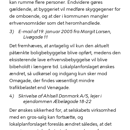
kan rumme flere personer. Endvidere gøres
gældende, at byggeriet vil medføre skyggegener for
de omboende, og at der i kommunen mangler
erhvervsområder som det heromhandlede.
3)
E-mail af 19. januar 2005 fra Margit Larsen,
Livøgade 11
Det fremhæves, at antagelig vil kun den aktuelt
påtænkte boligbebyggelse blive opført, medens den
eksisterende lave erhvervsbebyggelse vil blive
bibeholdt i længere tid. Lokalplanforslaget ønskes
ændret, så udkørsel og indgang kun sker mod
Omøgade, der findes væsentligt mindre
trafikbelastet end Venøgade.
4)
Skrivelse af Ahlsell Danmark A/S, lejer i
ejendommen Æbeløgade 18-22
Der ønskes sikkerhed for, at selskabets virksomhed
med en gros-salg kan fortsætte, og
lokalplanforslaget foreslås ændret således, at det