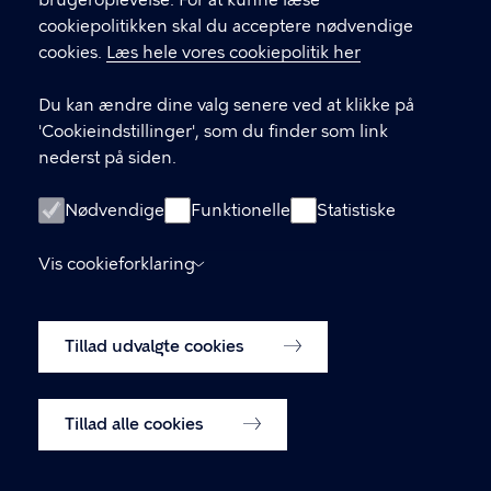
brugeroplevelse. For at kunne læse
GENVEJE
cookiepolitikken skal du acceptere nødvendige
cookies.
Læs hele vores cookiepolitik her
Hvis du vil klage
Du kan ændre dine valg senere ved at klikke på
Digital Post
'Cookieindstillinger', som du finder som link
Databeskyttelse
nederst på siden.
Job
Nødvendige
Funktionelle
Statistiske
Tilgængelighedserklæring
Vis cookieforklaring
Om hjemmesiden
English
Cookiepolitik
Tillad udvalgte cookies
Cookieindstillinger
Tillad alle cookies