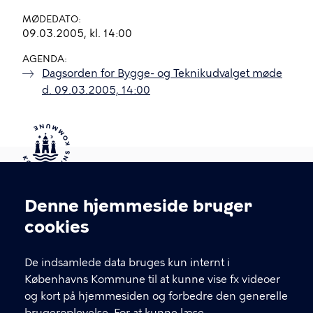
MØDEDATO
09.03.2005, kl. 14:00
AGENDA
Dagsorden for Bygge- og Teknikudvalget møde
d. 09.03.2005, 14:00
Kontakt Københavns Kommune
Denne hjemmeside bruger
Cookieindstillinger
cookies
T
33 66 33 66
l
Find andre kontakter her
f
De indsamlede data bruges kun internt i
.
Københavns Kommune til at kunne vise fx videoer
CVR-nummer
64942212
og kort på hjemmesiden og forbedre den generelle