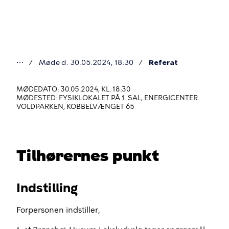
Gå
til
hovedindhold
⋯
Møde d. 30.05.2024, 18:30
Referat
Du
er
MØDEDATO: 30.05.2024, KL. 18:30
MØDESTED: FYSIKLOKALET PÅ 1. SAL, ENERGICENTER
her
VOLDPARKEN, KOBBELVÆNGET 65
Tilhørernes punkt
Indstilling
Forpersonen indstiller,