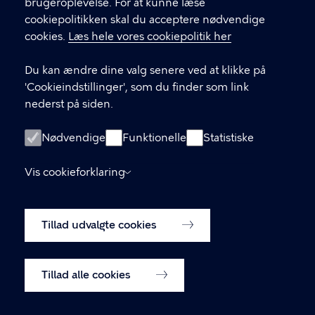
brugeroplevelse. For at kunne læse
GENVEJE
cookiepolitikken skal du acceptere nødvendige
cookies.
Læs hele vores cookiepolitik her
Hvis du vil klage
Du kan ændre dine valg senere ved at klikke på
Digital Post
'Cookieindstillinger', som du finder som link
Databeskyttelse
nederst på siden.
Job
Nødvendige
Funktionelle
Statistiske
Tilgængelighedserklæring
Vis cookieforklaring
Om hjemmesiden
English
Cookiepolitik
Tillad udvalgte cookies
Cookieindstillinger
Tillad alle cookies