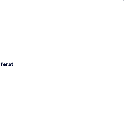
n
ferat