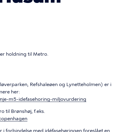
r holdning til Metro.
løverparken, Refshaleøen og Lynetteholmen) er i
mere her:
linje-m5-idefasehoring-miljovurdering
til Brønshøj, f.eks.
ocopenhagen
 i forbindelse med idéfasehøringen foreslået en