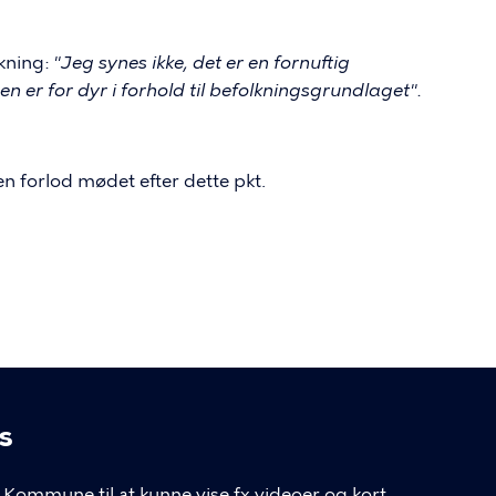
kning:
"Jeg synes ikke, det er en fornuftig
 er for dyr i forhold til befolkningsgrundlaget".
n forlod mødet efter dette pkt.
s
Kommune til at kunne vise fx videoer og kort