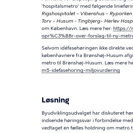
'hospitalsmetro' med følgende linieføri
Rigshospitalet – Vibenshus – Ryparken -
Torv – Husum - Tingbjerg– Herlev Hospi
om København. Læs mere her:
https://
opr%C3%B8r-over-forslag-til-ny-metro
Selvom idéfasehøringen ikke direkte v
københavnere fra Brønshøj-Husum afgi
metro til Brønshøj-Husum. Læs mere h
m5-idefasehoring-miljovurdering
Løsning
Byudviklingsudvalget har diskuteret hør
indsende høringssvar i forbindelse med 
vedtaget en fælles holdning om metro ti