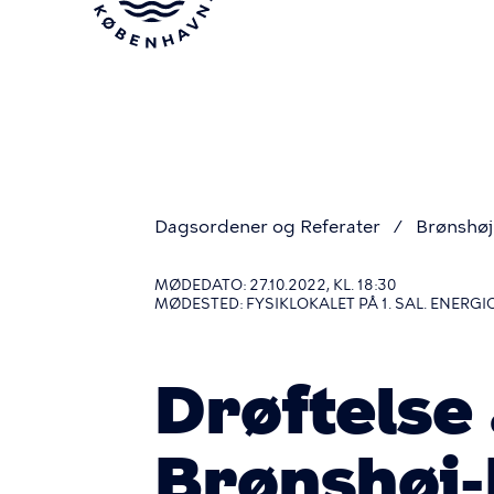
Gå
til
hovedindhold
Dagsordener og Referater
Brønshø
Du
MØDEDATO: 27.10.2022, KL. 18:30
MØDESTED: FYSIKLOKALET PÅ 1. SAL. ENER
er
Drøftelse 
her
Brønshøj