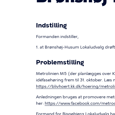
Indstilling
Formanden indstiller,
1. at Brønshøj-Husum Lokaludvalg drøfte
Problemstilling
Metrolinien M5 (der planlægges over K
idéfasehøring frem til 31. oktober. Læs 
https://blivhoert.kk.dk/hoering/metro
Anledningen bruges at promovere metro 
her:
https://www.facebook.com/metr
Formand for Bispebjerg Lokaludvalg har