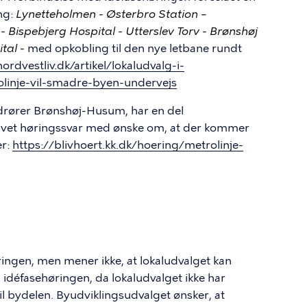
ng:
Lynetteholmen - Østerbro Station –
 Bispebjerg Hospital - Utterslev Torv - Brønshøj
tal -
med opkobling til den nye letbane rundt
nordvestliv.dk/artikel/lokaludvalg-i-
linje-vil-smadre-byen-undervejs
edrører Brønshøj-Husum, har en del
vet høringssvar med ønske om, at der kommer
er:
https://blivhoert.kk.dk/hoering/metrolinje-
ingen, men mener ikke, at lokaludvalget kan
idéfasehøringen, da lokaludvalget ikke har
l bydelen. Byudviklingsudvalget ønsker, at