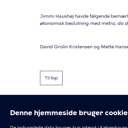
Jimmi Haushøj havde følgende bemær
økonomisk beslutning med metro, da den
David Grolin Kristensen og Mette Hanse
Til top
Denne hjemmeside bruger cookie
De indsamlede data bruges kun internt i Københavns 