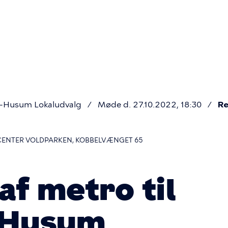
Primær
navigatio
j-Husum Lokaludvalg
Møde d. 27.10.2022, 18:30
Re
GICENTER VOLDPARKEN, KOBBELVÆNGET 65
af metro til
-Husum