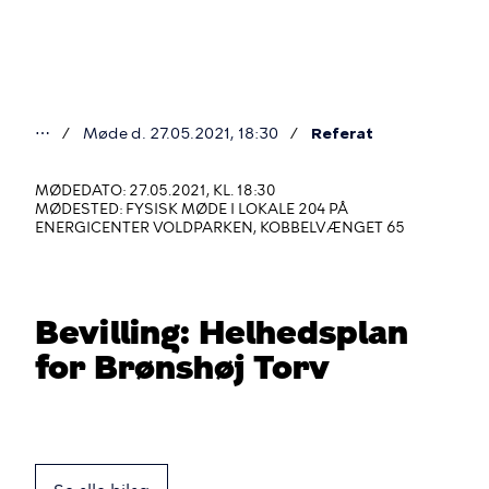
Gå
til
hovedindhold
⋯
Møde d. 27.05.2021, 18:30
Referat
Du
er
MØDEDATO: 27.05.2021, KL. 18:30
MØDESTED: FYSISK MØDE I LOKALE 204 PÅ
her
ENERGICENTER VOLDPARKEN, KOBBELVÆNGET 65
Bevilling: Helhedsplan
for Brønshøj Torv