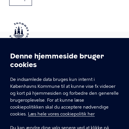
Kontakt Københavns Kommune
Denne hjemmeside bruger
Cookieindstillinger
cookies
T
33 66 33 66
l
Find andre kontakter her
f
De indsamlede data bruges kun internt i
.
Københavns Kommune til at kunne vise fx videoer
CVR-nummer
64942212
og kort på hjemmesiden og forbedre den generelle
brugeroplevelse. For at kunne læse
GENVEJE
cookiepolitikken skal du acceptere nødvendige
cookies.
Læs hele vores cookiepolitik her
Hvis du vil klage
Du kan ændre dine valg senere ved at klikke på