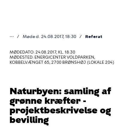
Gå
til
hovedindhold
⋯
Møde d. 24.08.2017, 18:30
Referat
Du
er
MØDEDATO: 24.08.2017, KL. 18:30
MØDESTED: ENERGICENTER VOLDPARKEN,
her
KOBBELVÆNGET 65, 2700 BRØNSHØJ (LOKALE 204)
Naturbyen: samling af
grønne kræfter -
projektbeskrivelse og
bevilling