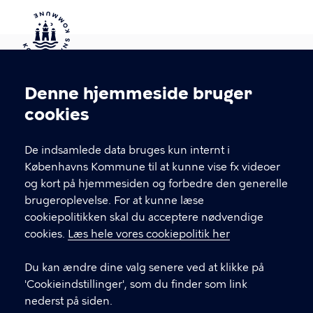
Kontakt Københavns Kommune
Denne hjemmeside bruger
Cookieindstillinger
cookies
T
33 66 33 66
l
Find andre kontakter her
f
De indsamlede data bruges kun internt i
.
Københavns Kommune til at kunne vise fx videoer
CVR-nummer
64942212
og kort på hjemmesiden og forbedre den generelle
brugeroplevelse. For at kunne læse
GENVEJE
cookiepolitikken skal du acceptere nødvendige
cookies.
Læs hele vores cookiepolitik her
Hvis du vil klage
Du kan ændre dine valg senere ved at klikke på
Digital Post
'Cookieindstillinger', som du finder som link
Databeskyttelse
nederst på siden.