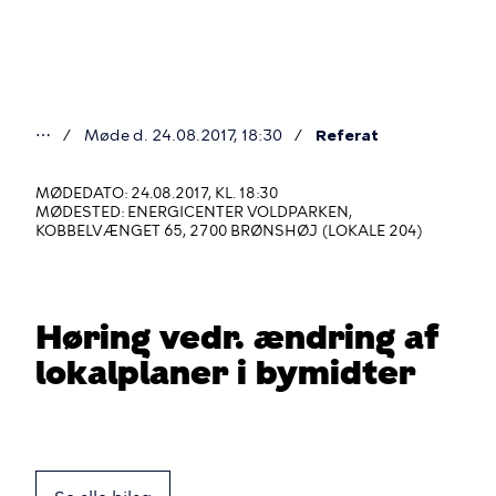
Gå
til
hovedindhold
⋯
Møde d. 24.08.2017, 18:30
Referat
Du
er
MØDEDATO: 24.08.2017, KL. 18:30
MØDESTED: ENERGICENTER VOLDPARKEN,
her
KOBBELVÆNGET 65, 2700 BRØNSHØJ (LOKALE 204)
Høring vedr. ændring af
lokalplaner i bymidter