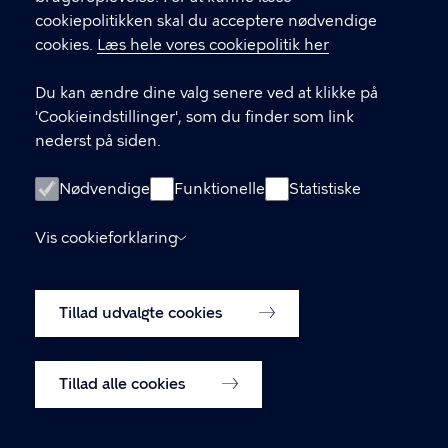
GENVEJE
cookiepolitikken skal du acceptere nødvendige
cookies.
Læs hele vores cookiepolitik her
Hvis du vil klage
Du kan ændre dine valg senere ved at klikke på
Digital Post
'Cookieindstillinger', som du finder som link
Databeskyttelse
nederst på siden.
Job
Nødvendige
Funktionelle
Statistiske
Tilgængelighedserklæring
Vis cookieforklaring
Om hjemmesiden
English
Cookiepolitik
Tillad udvalgte cookies
Cookieindstillinger
Tillad alle cookies