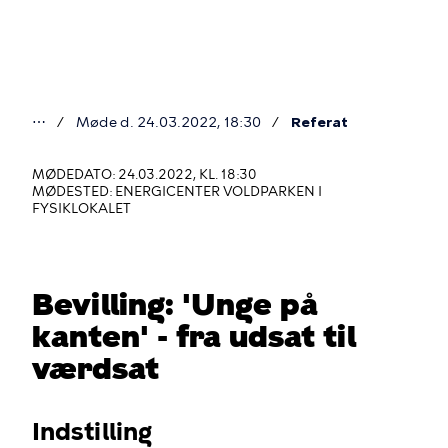
Gå
til
hovedindhold
⋯
Møde d. 24.03.2022, 18:30
Referat
Du
er
MØDEDATO: 24.03.2022, KL. 18:30
MØDESTED: ENERGICENTER VOLDPARKEN I
her
FYSIKLOKALET
Bevilling: 'Unge på
kanten' - fra udsat til
værdsat
Indstilling