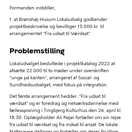
Formanden indstiller,
1. at Brønshøj-Husum Lokaludvalg godkender
projektbeskrivelse og bevilliger 15.000 kr. til
arrangementet "Fra udsat til Værdsat".
Problemstilling
Lokaludvalget besluttede i projektkatalog 2022 at
afsætte 22.000 til to møder under overskriften
"unge på kanten", arrangeret af Social- og
Sundhedsudvalget, med fokus på integration.
Det første arrangement hedder: "Fra udsat til
værdsat" og er foredrag og netværksdannelse med
fællesspisning i Tingbjerg Kulturhus den 26. april kl.
18.30. Oplægsholder Ali Najei fortæller om sin rejse
fra udsat til værdsat og fra indsat til ansat. De lokale
Natteravne deltager og fortæller om deres frivillige