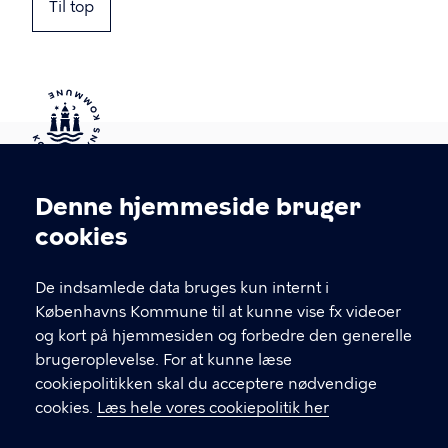
Til top
Kontakt Københavns Kommune
Denne hjemmeside bruger
Cookieindstillinger
cookies
T
33 66 33 66
l
Find andre kontakter her
f
De indsamlede data bruges kun internt i
.
Københavns Kommune til at kunne vise fx videoer
CVR-nummer
64942212
og kort på hjemmesiden og forbedre den generelle
brugeroplevelse. For at kunne læse
GENVEJE
cookiepolitikken skal du acceptere nødvendige
cookies.
Læs hele vores cookiepolitik her
Hvis du vil klage