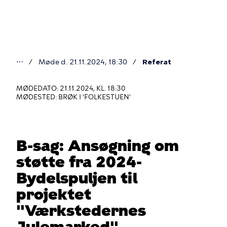
Gå
til
hovedindhold
⋯
Møde d. 21.11.2024, 18:30
Referat
Du
er
MØDEDATO: 21.11.2024, KL. 18:30
MØDESTED: BRØK I 'FOLKESTUEN'
her
B-sag: Ansøgning om
støtte fra 2024-
Bydelspuljen til
projektet
"Værkstedernes
Julemarked"