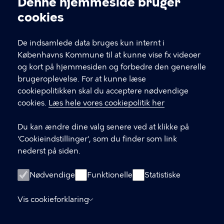
Denne hjemmeside bruger
Cookieindstillinger
cookies
T
33 66 33 66
l
Find andre kontakter her
f
De indsamlede data bruges kun internt i
.
Københavns Kommune til at kunne vise fx videoer
CVR-nummer
64942212
og kort på hjemmesiden og forbedre den generelle
brugeroplevelse. For at kunne læse
GENVEJE
cookiepolitikken skal du acceptere nødvendige
cookies.
Læs hele vores cookiepolitik her
Hvis du vil klage
Du kan ændre dine valg senere ved at klikke på
Digital Post
'Cookieindstillinger', som du finder som link
Databeskyttelse
nederst på siden.
Job
Nødvendige
Funktionelle
Statistiske
Tilgængelighedserklæring
Vis cookieforklaring
Om hjemmesiden
English