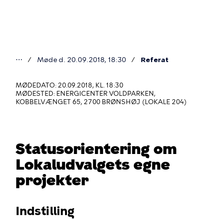
Gå
til
hovedindhold
⋯
Møde d. 20.09.2018, 18:30
Referat
Du
er
MØDEDATO: 20.09.2018, KL. 18:30
MØDESTED: ENERGICENTER VOLDPARKEN,
her
KOBBELVÆNGET 65, 2700 BRØNSHØJ (LOKALE 204)
Statusorientering om
Lokaludvalgets egne
projekter
Indstilling