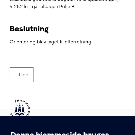
4.282 kr., går tilbage i Pulje B.
Beslutning
Orientering blev taget til efterretning
Til top
Kontakt Københavns Kommune
Denne hjemmeside bruger