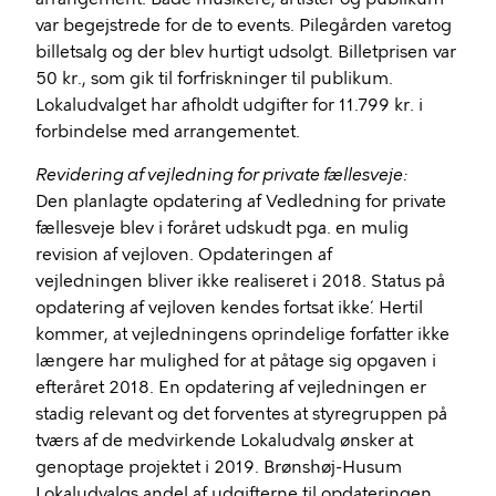
var begejstrede for de to events. Pilegården varetog
billetsalg og der blev hurtigt udsolgt. Billetprisen var
50 kr., som gik til forfriskninger til publikum.
Lokaludvalget har afholdt udgifter for 11.799 kr. i
forbindelse med arrangementet.
Revidering af vejledning for private fællesveje:
Den planlagte opdatering af Vedledning for private
fællesveje blev i foråret udskudt pga. en mulig
revision af vejloven. Opdateringen af
vejledningen bliver ikke realiseret i 2018. Status på
opdatering af vejloven kendes fortsat ikke´. Hertil
kommer, at vejledningens oprindelige forfatter ikke
længere har mulighed for at påtage sig opgaven i
efteråret 2018. En opdatering af vejledningen er
stadig relevant og det forventes at styregruppen på
tværs af de medvirkende Lokaludvalg ønsker at
genoptage projektet i 2019. Brønshøj-Husum
Lokaludvalgs andel af udgifterne til opdateringen,