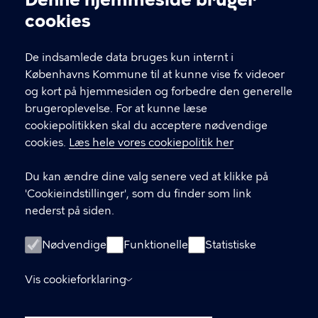
Cookieindstillinger
cookies
T
33 66 33 66
l
Find andre kontakter her
f
De indsamlede data bruges kun internt i
.
Københavns Kommune til at kunne vise fx videoer
CVR-nummer
64942212
og kort på hjemmesiden og forbedre den generelle
brugeroplevelse. For at kunne læse
GENVEJE
cookiepolitikken skal du acceptere nødvendige
cookies.
Læs hele vores cookiepolitik her
Hvis du vil klage
Du kan ændre dine valg senere ved at klikke på
Digital Post
'Cookieindstillinger', som du finder som link
Databeskyttelse
nederst på siden.
Job
Nødvendige
Funktionelle
Statistiske
Tilgængelighedserklæring
Vis cookieforklaring
Om hjemmesiden
English