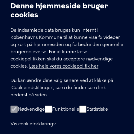
Kontakt Københavns Kommune
Denne hjemmeside bruger
Cookieindstillinger
cookies
T
33 66 33 66
l
Find andre kontakter her
f
De indsamlede data bruges kun internt i
.
Københavns Kommune til at kunne vise fx videoer
CVR-nummer
64942212
og kort på hjemmesiden og forbedre den generelle
brugeroplevelse. For at kunne læse
GENVEJE
cookiepolitikken skal du acceptere nødvendige
cookies.
Læs hele vores cookiepolitik her
Hvis du vil klage
Du kan ændre dine valg senere ved at klikke på
Digital Post
'Cookieindstillinger', som du finder som link
Databeskyttelse
nederst på siden.
Job
Nødvendige
Funktionelle
Statistiske
Tilgængelighedserklæring
Vis cookieforklaring
Om hjemmesiden