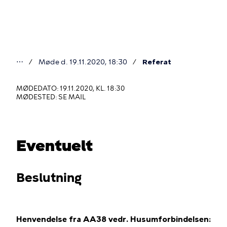
Gå
til
hovedindhold
⋯
Møde d. 19.11.2020, 18:30
Referat
Du
er
MØDEDATO: 19.11.2020, KL. 18:30
MØDESTED: SE MAIL
her
Eventuelt
Beslutning
Henvendelse fra AA38 vedr. Husumforbindelsen: